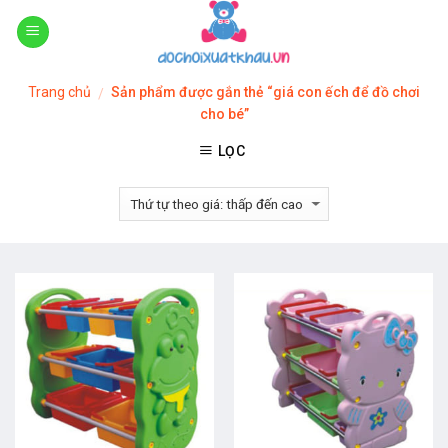
Skip
to
content
Trang chủ
Sản phẩm được gắn thẻ “giá con ếch để đồ chơi
/
cho bé”
LỌC