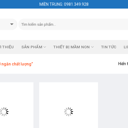
MIỀN TRUNG: 0981.349.928
I THIỆU
SẢN PHẨM
THIẾT BỊ MẦM NON
TIN TỨC
LI
Hiển 
 ngăn chất lượng”