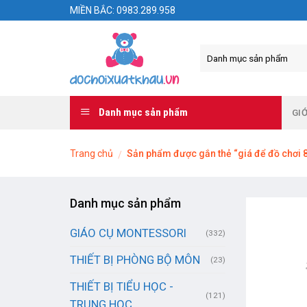
Skip
MIỀN BẮC: 0983.289.958
to
content
Danh mục sản phẩm
GIỚ
Trang chủ
Sản phẩm được gắn thẻ “giá để đồ chơi 8
/
Danh mục sản phẩm
GIÁO CỤ MONTESSORI
(332)
THIẾT BỊ PHÒNG BỘ MÔN
(23)
THIẾT BỊ TIỂU HỌC -
(121)
TRUNG HỌC