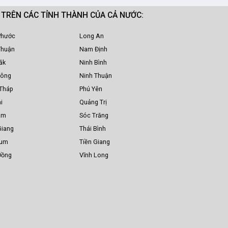
M TRÊN CÁC TỈNH THÀNH CỦA CẢ NƯỚC:
Phước
Long An
Thuận
Nam Định
ắk
Ninh Bình
Nông
Ninh Thuận
Tháp
Phú Yên
i
Quảng Trị
am
Sóc Trăng
Giang
Thái Bình
Tum
Tiền Giang
Đồng
Vĩnh Long