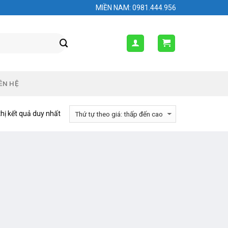
MIỀN NAM: 0981.444.956
ÊN HỆ
thị kết quả duy nhất