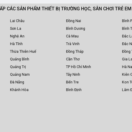
CẤP CÁC SẢN PHẨM THIẾT BỊ TRƯỜNG HỌC, SÂN CHƠI TRẺ E
Lai Châu
Đồng Nai
Bình 
Sơn La
Bình Dương
Bình 
Nghệ An
Cà Mau
Đắc L
Hà Tĩnh
Trà Vinh
Đắc 
Thừa Thiên Huế
Đồng Tháp
Đồng 
Quảng Bình
Cần Thơ
Gia La
Quảng Trị
TP Hồ Chí Minh
Hà N
Quảng Nam
Tây Ninh
Kiên 
Đà Nẵng
Bến Tre
Kon 
Khánh Hòa
Bình Định
Lâm 