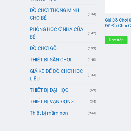
ĐỒ CHƠI THÔNG MINH
(134)
CHO BÉ
Giá Đồ Chơi 
Để Đồ Chơi 
PHÒNG HỌC Ở NHÀ CỦA
(142)
BÉ
Đọc tiếp
ĐỒ CHƠI GỖ
(193)
THIẾT BỊ SÂN CHƠI
(145)
GIÁ KỆ ĐỂ ĐỒ CHƠI HỌC
(143)
LIỆU
THIẾT BỊ ĐẠI HỌC
(69)
THIẾT BỊ VẬN ĐỘNG
(34)
Thiết bị mầm non
(933)