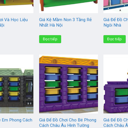
ơi Và Học Liệu
Giá Kệ Mầm Non 3 Tầng Rẻ
Giá Để Đồ C
Nội
Nhất Hà Nội
Ngôi Nhà
Đọc tiếp
Đọc tiếp
rẻ Em Phong Cách
Giá Để Đồ Chơi Cho Bé Phong
Giá Để Đồ C
Cách Châu Âu Hình Tường
Cách Châu Â