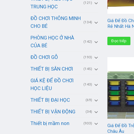
(121)
TRUNG HỌC
ĐỒ CHƠI THÔNG MINH
Giá Để Đồ Ch
(134)
CHO BÉ
Rẻ Nhất Hà 
PHÒNG HỌC Ở NHÀ
Đọc tiếp
(142)
CỦA BÉ
ĐỒ CHƠI GỖ
(193)
THIẾT BỊ SÂN CHƠI
(145)
GIÁ KỆ ĐỂ ĐỒ CHƠI
(143)
HỌC LIỆU
THIẾT BỊ ĐẠI HỌC
(69)
THIẾT BỊ VẬN ĐỘNG
(34)
Thiết bị mầm non
(933)
Giá Để Đồ T
Châu Âu