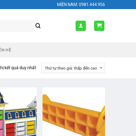
MIỀN NAM: 0981.444.956
ÊN HỆ
thị kết quả duy nhất