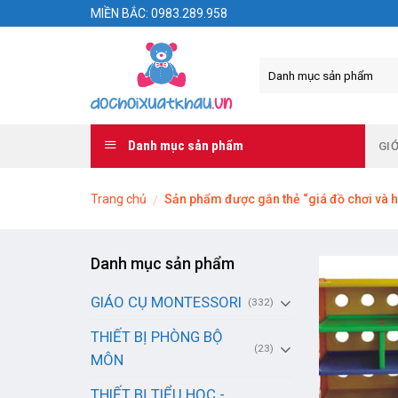
Skip
MIỀN BẮC: 0983.289.958
to
content
Danh mục sản phẩm
GIỚ
Trang chủ
Sản phẩm được gắn thẻ “giá đồ chơi và h
/
Danh mục sản phẩm
GIÁO CỤ MONTESSORI
(332)
THIẾT BỊ PHÒNG BỘ
(23)
MÔN
THIẾT BỊ TIỂU HỌC -