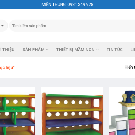
MIỀN TRUNG: 0981.349.928
I THIỆU
SẢN PHẨM
THIẾT BỊ MẦM NON
TIN TỨC
LI
Hiển 
ọc liệu”