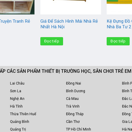
Truyện Tranh Rẻ
Giá Để Sách Hình Mái Nhà Rẻ
Kệ Đựng Đồ 
Nhất Hà Nội
Nhà Ba Tư 
Đọc tiếp
Đọc tiếp
CẤP CÁC SẢN PHẨM THIẾT BỊ TRƯỜNG HỌC, SÂN CHƠI TRẺ E
Lai Châu
Đồng Nai
Bình 
Sơn La
Bình Dương
Bình 
Nghệ An
Cà Mau
Đắc L
Hà Tĩnh
Trà Vinh
Đắc 
Thừa Thiên Huế
Đồng Tháp
Đồng 
Quảng Bình
Cần Thơ
Gia La
Quảng Trị
TP Hồ Chí Minh
Hà N