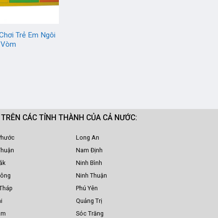
Chơi Trẻ Em Ngôi
2 Vòm
M TRÊN CÁC TỈNH THÀNH CỦA CẢ NƯỚC:
Phước
Long An
Thuận
Nam Định
ắk
Ninh Bình
Nông
Ninh Thuận
Tháp
Phú Yên
i
Quảng Trị
am
Sóc Trăng