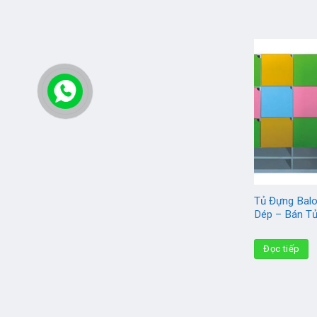
Tủ Đựng Balo
Dép – Bán T
Đọc tiếp