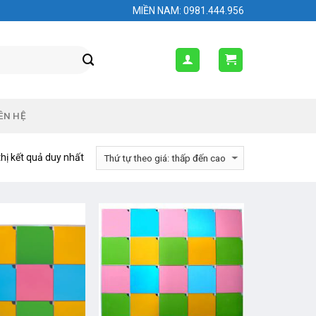
MIỀN NAM: 0981.444.956
ÊN HỆ
thị kết quả duy nhất