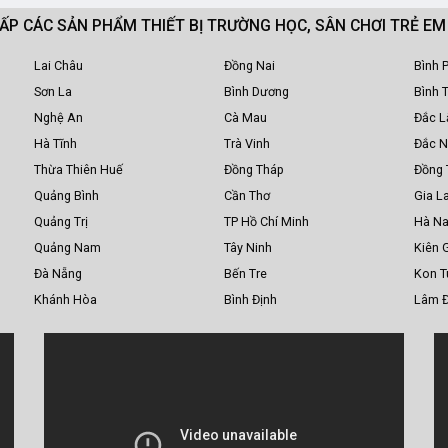
CẤP CÁC SẢN PHẨM THIẾT BỊ TRƯỜNG HỌC, SÂN CHƠI TRẺ E
Lai Châu
Đồng Nai
Bình 
Sơn La
Bình Dương
Bình 
Nghệ An
Cà Mau
Đắc L
Hà Tĩnh
Trà Vinh
Đắc 
Thừa Thiên Huế
Đồng Tháp
Đồng 
Quảng Bình
Cần Thơ
Gia La
Quảng Trị
TP Hồ Chí Minh
Hà N
Quảng Nam
Tây Ninh
Kiên 
Đà Nẵng
Bến Tre
Kon 
Khánh Hòa
Bình Định
Lâm 