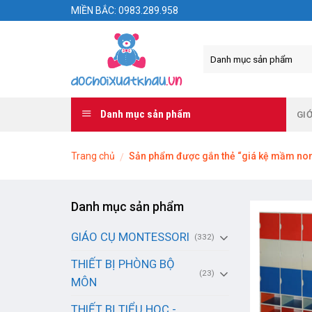
Skip
MIỀN BẮC: 0983.289.958
to
content
Danh mục sản phẩm
GIỚ
Trang chủ
Sản phẩm được gắn thẻ “giá kệ mầm non 
/
Danh mục sản phẩm
GIÁO CỤ MONTESSORI
(332)
THIẾT BỊ PHÒNG BỘ
(23)
MÔN
THIẾT BỊ TIỂU HỌC -