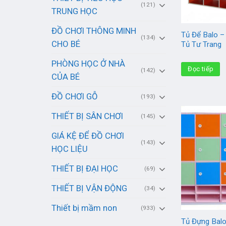
(121)
TRUNG HỌC
ĐỒ CHƠI THÔNG MINH
Tủ Để Balo –
(134)
CHO BÉ
Tủ Tư Trang
PHÒNG HỌC Ở NHÀ
Đọc tiếp
(142)
CỦA BÉ
ĐỒ CHƠI GỖ
(193)
THIẾT BỊ SÂN CHƠI
(145)
GIÁ KỆ ĐỂ ĐỒ CHƠI
(143)
HỌC LIỆU
THIẾT BỊ ĐẠI HỌC
(69)
THIẾT BỊ VẬN ĐỘNG
(34)
Thiết bị mầm non
(933)
Tủ Đựng Bal