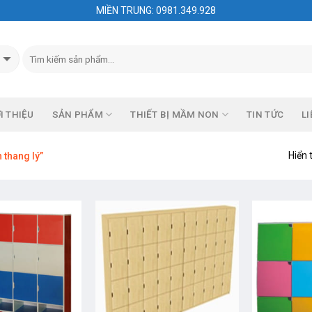
MIỀN TRUNG: 0981.349.928
I THIỆU
SẢN PHẨM
THIẾT BỊ MẦM NON
TIN TỨC
LI
Hiển 
thang lý”