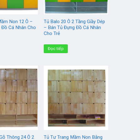
Mầm Non 12 Ô –
Tủ Balo 20 Ô 2 Tầng Giầy Dép
 Đồ Cá Nhân Cho
– Bán Tủ Đựng Đồ Cá Nhân
Cho Trẻ
Đọc tiếp
 Gỗ Thông 24 Ô 2
Tủ Tư Trang Mầm Non Bằng