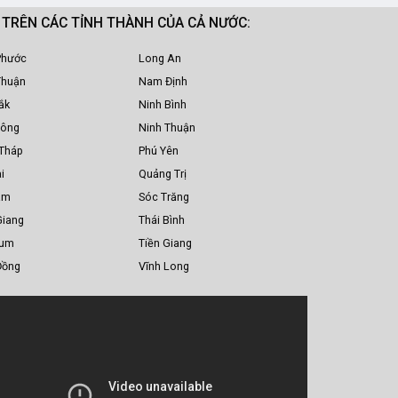
M TRÊN CÁC TỈNH THÀNH CỦA CẢ NƯỚC:
Phước
Long An
Thuận
Nam Định
ắk
Ninh Bình
Nông
Ninh Thuận
Tháp
Phú Yên
i
Quảng Trị
am
Sóc Trăng
Giang
Thái Bình
Tum
Tiền Giang
Đồng
Vĩnh Long