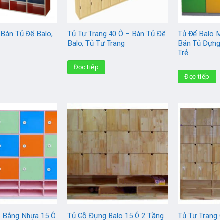
 Bán Tủ Để Balo,
Tủ Tư Trang 40 Ô – Bán Tủ Để
Tủ Để Balo 
Balo, Tủ Tư Trang
Bán Tủ Đựng
Trẻ
Đọc tiếp
Đọc tiếp
o Bằng Nhựa 15 Ô
Tủ Gỗ Đựng Balo 15 Ô 2 Tầng
Tủ Tư Trang