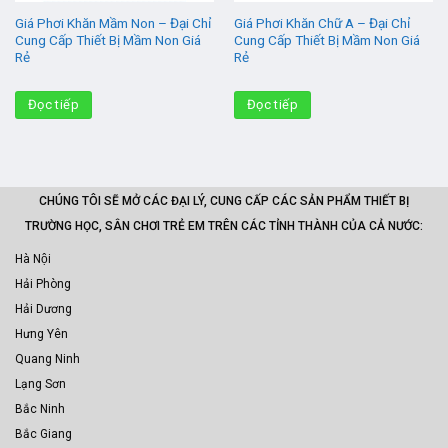
Giá Phơi Khăn Mầm Non – Đại Chỉ
Giá Phơi Khăn Chữ A – Đại Chỉ
Cung Cấp Thiết Bị Mầm Non Giá
Cung Cấp Thiết Bị Mầm Non Giá
Rẻ
Rẻ
Đọc tiếp
Đọc tiếp
CHÚNG TÔI SẼ MỞ CÁC ĐẠI LÝ, CUNG CẤP CÁC SẢN PHẨM THIẾT BỊ
TRƯỜNG HỌC, SÂN CHƠI TRẺ EM TRÊN CÁC TỈNH THÀNH CỦA CẢ NƯỚC:
Hà Nội
Hải Phòng
Hải Dương
Hưng Yên
Quang Ninh
Lạng Sơn
Bắc Ninh
Bắc Giang