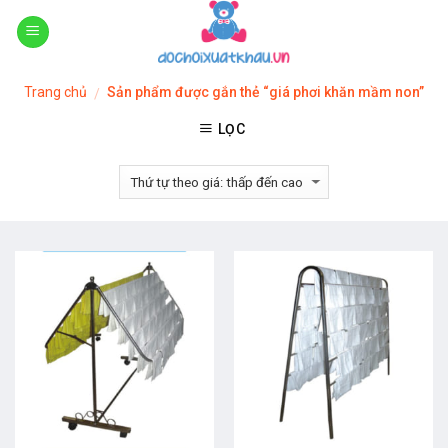
Skip
to
content
Trang chủ
Sản phẩm được gắn thẻ “giá phơi khăn mầm non”
/
LỌC