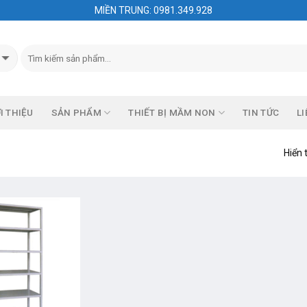
MIỀN TRUNG: 0981.349.928
I THIỆU
SẢN PHẨM
THIẾT BỊ MẦM NON
TIN TỨC
LI
Hiển 