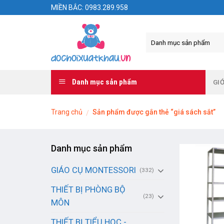
Skip
MIỀN BẮC: 0983.289.958
to
content
Danh mục sản phẩm
GIỚ
Trang chủ
Sản phẩm được gắn thẻ “giá sách sắt”
/
Danh mục sản phẩm
GIÁO CỤ MONTESSORI
(332)
THIẾT BỊ PHÒNG BỘ
(23)
MÔN
THIẾT BỊ TIỂU HỌC -