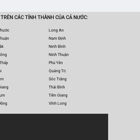
M TRÊN CÁC TỈNH THÀNH CỦA CẢ NƯỚC:
Phước
Long An
Thuận
Nam Định
ắk
Ninh Bình
Nông
Ninh Thuận
Tháp
Phú Yên
i
Quảng Trị
am
Sóc Trăng
Giang
Thái Bình
Tum
Tiền Giang
Đồng
Vĩnh Long