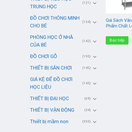
(121)
TRUNG HỌC
ĐỒ CHƠI THÔNG MINH
Giá Sách Văn
(134)
CHO BÉ
Phẩm Chất L
PHÒNG HỌC Ở NHÀ
Đọc tiếp
(142)
CỦA BÉ
ĐỒ CHƠI GỖ
(193)
THIẾT BỊ SÂN CHƠI
(145)
GIÁ KỆ ĐỂ ĐỒ CHƠI
(143)
HỌC LIỆU
THIẾT BỊ ĐẠI HỌC
(69)
THIẾT BỊ VẬN ĐỘNG
(34)
Thiết bị mầm non
(933)