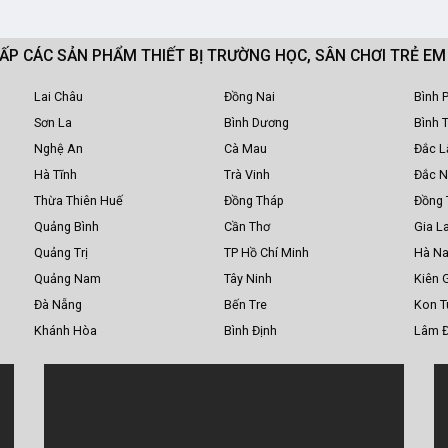
CẤP CÁC SẢN PHẨM THIẾT BỊ TRƯỜNG HỌC, SÂN CHƠI TRẺ E
Lai Châu
Đồng Nai
Bình 
Sơn La
Bình Dương
Bình 
Nghệ An
Cà Mau
Đắc L
Hà Tĩnh
Trà Vinh
Đắc 
Thừa Thiên Huế
Đồng Tháp
Đồng 
Quảng Bình
Cần Thơ
Gia La
Quảng Trị
TP Hồ Chí Minh
Hà N
Quảng Nam
Tây Ninh
Kiên 
Đà Nẵng
Bến Tre
Kon 
Khánh Hòa
Bình Định
Lâm 