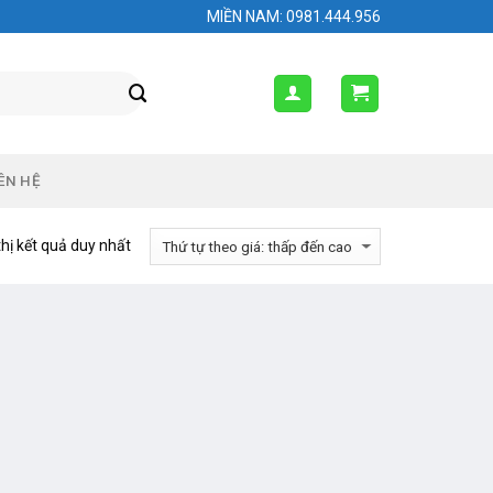
MIỀN NAM: 0981.444.956
ÊN HỆ
thị kết quả duy nhất