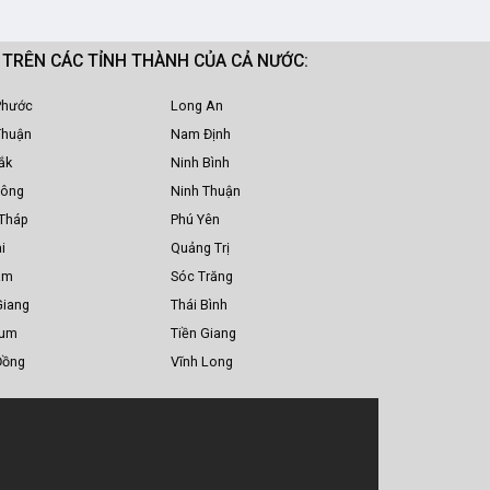
M TRÊN CÁC TỈNH THÀNH CỦA CẢ NƯỚC:
Phước
Long An
Thuận
Nam Định
ắk
Ninh Bình
Nông
Ninh Thuận
Tháp
Phú Yên
i
Quảng Trị
am
Sóc Trăng
Giang
Thái Bình
Tum
Tiền Giang
Đồng
Vĩnh Long