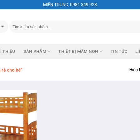
MIỀN TRUNG: 0981.349.928
I THIỆU
SẢN PHẨM
THIẾT BỊ MẦM NON
TIN TỨC
LI
Hiển 
 rẻ cho bé”