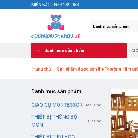
Skip
MIỀN BẮC: 0983.289.958
to
content
Danh mục sản phẩm
GIỚ
Trang chủ
Sản phẩm được gắn thẻ “giường nằm giá
/
Danh mục sản phẩm
GIÁO CỤ MONTESSORI
(332)
THIẾT BỊ PHÒNG BỘ
(23)
MÔN
THIẾT BỊ TIỂU HỌC -