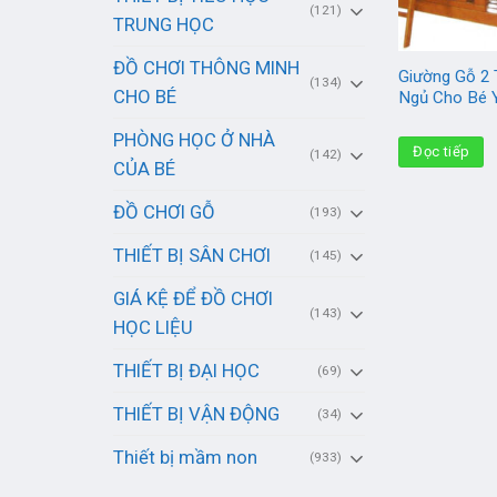
(121)
TRUNG HỌC
ĐỒ CHƠI THÔNG MINH
Giường Gỗ 2 
(134)
CHO BÉ
Ngủ Cho Bé 
PHÒNG HỌC Ở NHÀ
Đọc tiếp
(142)
CỦA BÉ
ĐỒ CHƠI GỖ
(193)
THIẾT BỊ SÂN CHƠI
(145)
GIÁ KỆ ĐỂ ĐỒ CHƠI
(143)
HỌC LIỆU
THIẾT BỊ ĐẠI HỌC
(69)
THIẾT BỊ VẬN ĐỘNG
(34)
Thiết bị mầm non
(933)