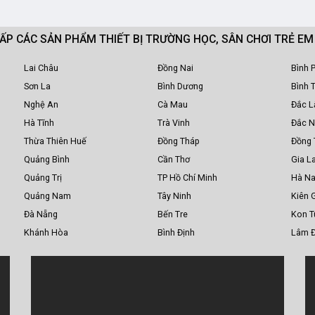
CẤP CÁC SẢN PHẨM THIẾT BỊ TRƯỜNG HỌC, SÂN CHƠI TRẺ E
Lai Châu
Đồng Nai
Bình 
Sơn La
Bình Dương
Bình 
Nghệ An
Cà Mau
Đắc L
Hà Tĩnh
Trà Vinh
Đắc 
Thừa Thiên Huế
Đồng Tháp
Đồng 
Quảng Bình
Cần Thơ
Gia La
Quảng Trị
TP Hồ Chí Minh
Hà N
Quảng Nam
Tây Ninh
Kiên 
Đà Nẵng
Bến Tre
Kon 
Khánh Hòa
Bình Định
Lâm 