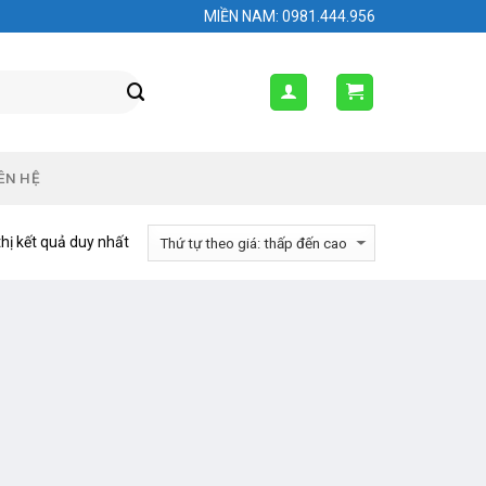
MIỀN NAM: 0981.444.956
ÊN HỆ
thị kết quả duy nhất