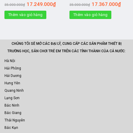
Giá
Giá
Giá
Giá
17.249.000
₫
17.367.000
₫
35.000.000
₫
35.000.000
₫
gốc
hiện
gốc
hiện
là:
tại
là:
tại
Thêm vào giỏ hàng
35.000.000₫.
là:
Thêm vào giỏ hàng
35.000.000₫.
là:
17.249.000₫.
17.367
CHÚNG TÔI SẼ MỞ CÁC ĐẠI LÝ, CUNG CẤP CÁC SẢN PHẨM THIẾT BỊ
TRƯỜNG HỌC, SÂN CHƠI TRẺ EM TRÊN CÁC TỈNH THÀNH CỦA CẢ NƯỚC:
Hà Nội
Hải Phòng
Hải Dương
Hưng Yên
Quang Ninh
Lạng Sơn
Bắc Ninh
Bắc Giang
Thái Nguyên
Bắc Kạn