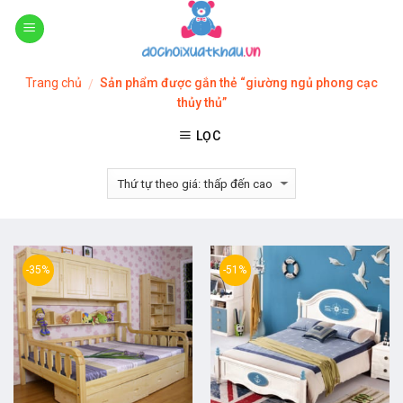
Skip
to
content
Trang chủ
Sản phẩm được gắn thẻ “giường ngủ phong cạc
/
thủy thủ”
LỌC
-35%
-51%