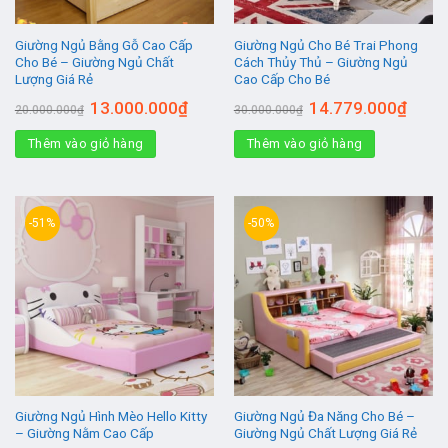
Giường Ngủ Bằng Gỗ Cao Cấp
Giường Ngủ Cho Bé Trai Phong
Cho Bé – Giường Ngủ Chất
Cách Thủy Thủ – Giường Ngủ
Lượng Giá Rẻ
Cao Cấp Cho Bé
Giá
Giá
Giá
Giá
13.000.000
₫
14.779.000
₫
20.000.000
₫
30.000.000
₫
gốc
hiện
gốc
hiện
là:
tại
là:
tại
Thêm vào giỏ hàng
20.000.000₫.
là:
Thêm vào giỏ hàng
30.000.000₫.
là:
13.000.000₫.
14.779
-51%
-50%
Giường Ngủ Hình Mèo Hello Kitty
Giường Ngủ Đa Năng Cho Bé –
– Giường Nằm Cao Cấp
Giường Ngủ Chất Lượng Giá Rẻ