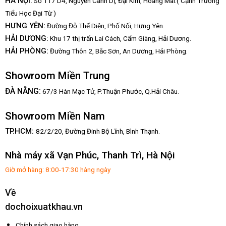
HÀ NỘI:
Số 117 D4, Nguyễn Cảnh Dị, Đại Kim, Hoàng Mai.( Cạnh Trường
Tiểu Học Đại Từ )
HƯNG YÊN:
Đường Đỗ Thế Diện, Phố Nối, Hưng Yên.
HẢI DƯƠNG:
Khu 17 thị trấn Lai Cách, Cẩm Giàng, Hải Dương.
HẢI PHÒNG:
Đường Thôn 2, Bắc Sơn, An Dương, Hải Phòng.
Showroom Miền Trung
:
ĐÀ NẴNG
67/3 Hàn Mạc Tử, P.Thuận Phước, Q.Hải Châu.
Showroom Miền Nam
TP.HCM:
82/2/20, Đường Đinh Bộ Lĩnh,
Bình Thạnh.
Nhà máy xã Vạn Phúc, Thanh Trì, Hà Nội
Giờ mở hàng: 8:00-17:30 hàng ngày
Về
dochoixuatkhau.vn
Chính sách giao hàng