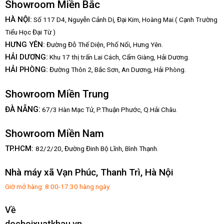
Showroom Miền Bắc
HÀ NỘI:
Số 117 D4, Nguyễn Cảnh Dị, Đại Kim, Hoàng Mai.( Cạnh Trường
Tiểu Học Đại Từ )
HƯNG YÊN:
Đường Đỗ Thế Diện, Phố Nối, Hưng Yên.
HẢI DƯƠNG:
Khu 17 thị trấn Lai Cách, Cẩm Giàng, Hải Dương.
HẢI PHÒNG:
Đường Thôn 2, Bắc Sơn, An Dương, Hải Phòng.
Showroom Miền Trung
:
ĐÀ NẴNG
67/3 Hàn Mạc Tử, P.Thuận Phước, Q.Hải Châu.
Showroom Miền Nam
TP.HCM:
82/2/20, Đường Đinh Bộ Lĩnh,
Bình Thạnh.
Nhà máy xã Vạn Phúc, Thanh Trì, Hà Nội
Giờ mở hàng: 8:00-17:30 hàng ngày
Về
dochoixuatkhau.vn