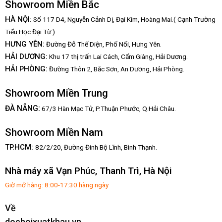
Showroom Miền Bắc
HÀ NỘI:
Số 117 D4, Nguyễn Cảnh Dị, Đại Kim, Hoàng Mai.( Cạnh Trường
Tiểu Học Đại Từ )
HƯNG YÊN:
Đường Đỗ Thế Diện, Phố Nối, Hưng Yên.
HẢI DƯƠNG:
Khu 17 thị trấn Lai Cách, Cẩm Giàng, Hải Dương.
HẢI PHÒNG:
Đường Thôn 2, Bắc Sơn, An Dương, Hải Phòng.
Showroom Miền Trung
:
ĐÀ NẴNG
67/3 Hàn Mạc Tử, P.Thuận Phước, Q.Hải Châu.
Showroom Miền Nam
TP.HCM:
82/2/20, Đường Đinh Bộ Lĩnh,
Bình Thạnh.
Nhà máy xã Vạn Phúc, Thanh Trì, Hà Nội
Giờ mở hàng: 8:00-17:30 hàng ngày
Về
dochoixuatkhau.vn