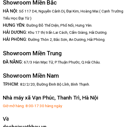
Showroom Miền Bắc
HÀ NỘI:
Số 117 D4, Nguyễn Cảnh Dị, Đại Kim, Hoàng Mai.( Cạnh Trường
Tiểu Học Đại Từ )
HƯNG YÊN:
Đường Đỗ Thế Diện, Phố Nối, Hưng Yên.
HẢI DƯƠNG:
Khu 17 thị trấn Lai Cách, Cẩm Giàng, Hải Dương.
HẢI PHÒNG:
Đường Thôn 2, Bắc Sơn, An Dương, Hải Phòng.
Showroom Miền Trung
:
ĐÀ NẴNG
67/3 Hàn Mạc Tử, P.Thuận Phước, Q.Hải Châu.
Showroom Miền Nam
TP.HCM:
82/2/20, Đường Đinh Bộ Lĩnh,
Bình Thạnh.
Nhà máy xã Vạn Phúc, Thanh Trì, Hà Nội
Giờ mở hàng: 8:00-17:30 hàng ngày
Về
dochoixuatkhau.vn