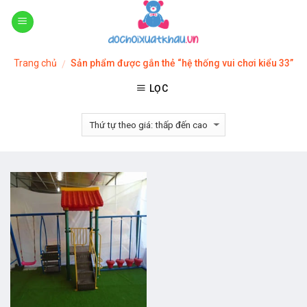
Skip
to
content
Trang chủ
Sản phẩm được gắn thẻ “hệ thống vui chơi kiểu 33”
/
LỌC