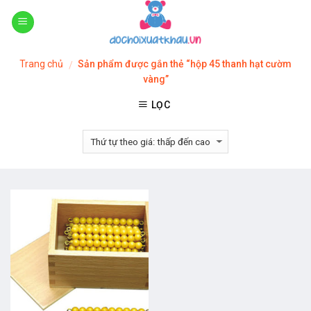
Skip
to
content
Trang chủ
Sản phẩm được gắn thẻ “hộp 45 thanh hạt cườm
/
vàng”
LỌC