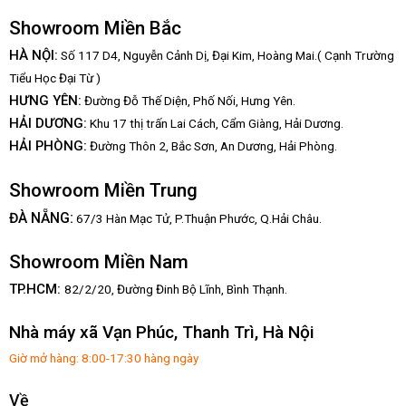
Showroom Miền Bắc
HÀ NỘI:
Số 117 D4, Nguyễn Cảnh Dị, Đại Kim, Hoàng Mai.( Cạnh Trường
Tiểu Học Đại Từ )
HƯNG YÊN:
Đường Đỗ Thế Diện, Phố Nối, Hưng Yên.
HẢI DƯƠNG:
Khu 17 thị trấn Lai Cách, Cẩm Giàng, Hải Dương.
HẢI PHÒNG:
Đường Thôn 2, Bắc Sơn, An Dương, Hải Phòng.
Showroom Miền Trung
:
ĐÀ NẴNG
67/3 Hàn Mạc Tử, P.Thuận Phước, Q.Hải Châu.
Showroom Miền Nam
TP.HCM:
82/2/20, Đường Đinh Bộ Lĩnh,
Bình Thạnh.
Nhà máy xã Vạn Phúc, Thanh Trì, Hà Nội
Giờ mở hàng: 8:00-17:30 hàng ngày
Về