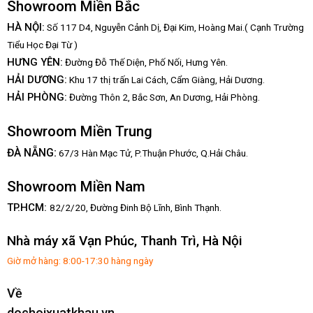
Showroom Miền Bắc
HÀ NỘI:
Số 117 D4, Nguyễn Cảnh Dị, Đại Kim, Hoàng Mai.( Cạnh Trường
Tiểu Học Đại Từ )
HƯNG YÊN:
Đường Đỗ Thế Diện, Phố Nối, Hưng Yên.
HẢI DƯƠNG:
Khu 17 thị trấn Lai Cách, Cẩm Giàng, Hải Dương.
HẢI PHÒNG:
Đường Thôn 2, Bắc Sơn, An Dương, Hải Phòng.
Showroom Miền Trung
:
ĐÀ NẴNG
67/3 Hàn Mạc Tử, P.Thuận Phước, Q.Hải Châu.
Showroom Miền Nam
TP.HCM:
82/2/20, Đường Đinh Bộ Lĩnh,
Bình Thạnh.
Nhà máy xã Vạn Phúc, Thanh Trì, Hà Nội
Giờ mở hàng: 8:00-17:30 hàng ngày
Về
dochoixuatkhau.vn