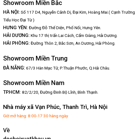
Showroom Miền Bắc
HÀ NỘI:
Số 117 D4, Nguyễn Cảnh Dị, Đại Kim, Hoàng Mai.( Cạnh Trường
Tiểu Học Đại Từ )
HƯNG YÊN:
Đường Đỗ Thế Diện, Phố Nối, Hưng Yên.
HẢI DƯƠNG:
Khu 17 thị trấn Lai Cách, Cẩm Giàng, Hải Dương.
HẢI PHÒNG:
Đường Thôn 2, Bắc Sơn, An Dương, Hải Phòng.
Showroom Miền Trung
:
ĐÀ NẴNG
67/3 Hàn Mạc Tử, P.Thuận Phước, Q.Hải Châu.
Showroom Miền Nam
TP.HCM:
82/2/20, Đường Đinh Bộ Lĩnh,
Bình Thạnh.
Nhà máy xã Vạn Phúc, Thanh Trì, Hà Nội
Giờ mở hàng: 8:00-17:30 hàng ngày
Về
dochoixuatkhau.vn