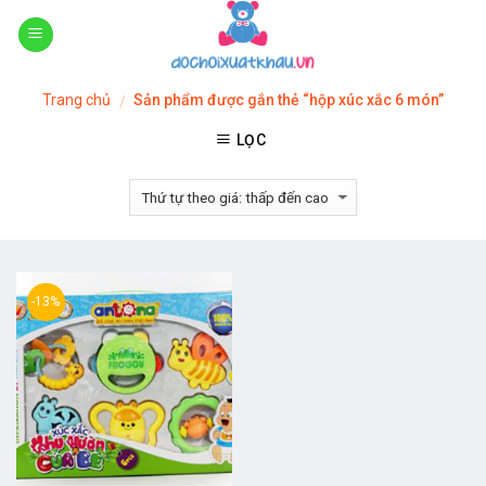
Skip
to
content
Trang chủ
Sản phẩm được gắn thẻ “hộp xúc xắc 6 món”
/
LỌC
-13%