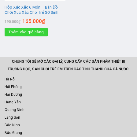
Hộp Xúc Xắc 6 Món – Bán Đồ
Chơi Xúc Xắc Cho Trẻ Sơ Sinh
Giá
Giá
165.000
₫
190.000
₫
gốc
hiện
là:
tại
Thêm vào giỏ hàng
190.000₫.
là:
165.000₫.
CHÚNG TÔI SẼ MỞ CÁC ĐẠI LÝ, CUNG CẤP CÁC SẢN PHẨM THIẾT BỊ
TRƯỜNG HỌC, SÂN CHƠI TRẺ EM TRÊN CÁC TỈNH THÀNH CỦA CẢ NƯỚC:
Hà Nội
Hải Phòng
Hải Dương
Hưng Yên
Quang Ninh
Lạng Sơn
Bắc Ninh
Bắc Giang