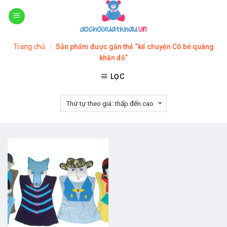
Skip
to
content
Trang chủ
Sản phẩm được gắn thẻ “kể chuyện Cô bé quàng
/
khăn đỏ”
LỌC