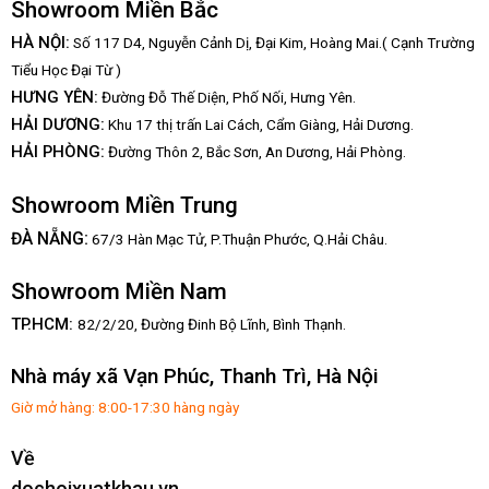
Showroom Miền Bắc
HÀ NỘI:
Số 117 D4, Nguyễn Cảnh Dị, Đại Kim, Hoàng Mai.( Cạnh Trường
Tiểu Học Đại Từ )
HƯNG YÊN:
Đường Đỗ Thế Diện, Phố Nối, Hưng Yên.
HẢI DƯƠNG:
Khu 17 thị trấn Lai Cách, Cẩm Giàng, Hải Dương.
HẢI PHÒNG:
Đường Thôn 2, Bắc Sơn, An Dương, Hải Phòng.
Showroom Miền Trung
:
ĐÀ NẴNG
67/3 Hàn Mạc Tử, P.Thuận Phước, Q.Hải Châu.
Showroom Miền Nam
TP.HCM:
82/2/20, Đường Đinh Bộ Lĩnh,
Bình Thạnh.
Nhà máy xã Vạn Phúc, Thanh Trì, Hà Nội
Giờ mở hàng: 8:00-17:30 hàng ngày
Về
dochoixuatkhau.vn