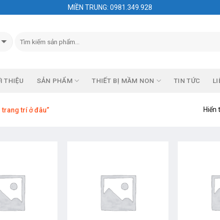
MIỀN TRUNG: 0981.349.928
I THIỆU
SẢN PHẨM
THIẾT BỊ MẦM NON
TIN TỨC
LI
Hiển 
rang trí ở đâu”