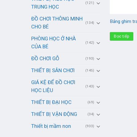
(121)
TRUNG HỌC
ĐỒ CHƠI THÔNG MINH
Bảng ghim tra
(134)
CHO BÉ
Đọc tiếp
PHÒNG HỌC Ở NHÀ
(142)
CỦA BÉ
ĐỒ CHƠI GỖ
(193)
THIẾT BỊ SÂN CHƠI
(145)
GIÁ KỆ ĐỂ ĐỒ CHƠI
(143)
HỌC LIỆU
THIẾT BỊ ĐẠI HỌC
(69)
THIẾT BỊ VẬN ĐỘNG
(34)
Thiết bị mầm non
(933)