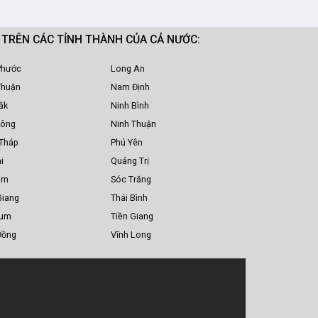
M TRÊN CÁC TỈNH THÀNH CỦA CẢ NƯỚC:
Phước
Long An
Thuận
Nam Định
ắk
Ninh Bình
Nông
Ninh Thuận
Tháp
Phú Yên
i
Quảng Trị
am
Sóc Trăng
Giang
Thái Bình
Tum
Tiền Giang
Đồng
Vĩnh Long