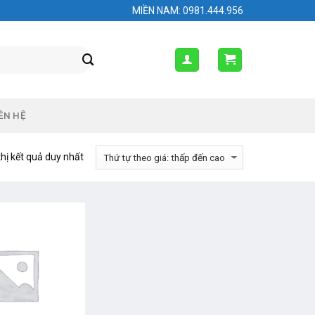
MIỀN NAM: 0981.444.956
ÊN HỆ
thị kết quả duy nhất