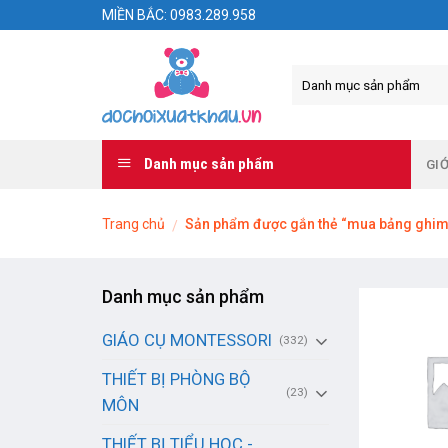
Skip
MIỀN BẮC: 0983.289.958
to
content
Danh mục sản phẩm
GIỚ
Trang chủ
Sản phẩm được gắn thẻ “mua bảng ghim t
/
Danh mục sản phẩm
GIÁO CỤ MONTESSORI
(332)
THIẾT BỊ PHÒNG BỘ
(23)
MÔN
THIẾT BỊ TIỂU HỌC -