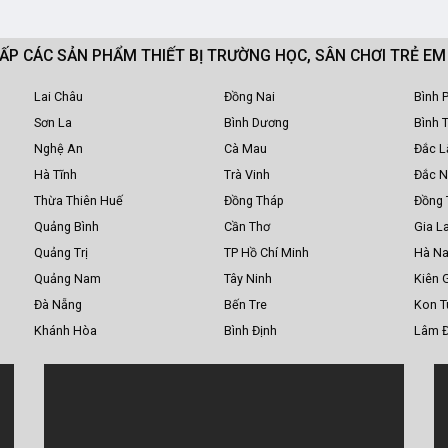
CẤP CÁC SẢN PHẨM THIẾT BỊ TRƯỜNG HỌC, SÂN CHƠI TRẺ E
Lai Châu
Đồng Nai
Bình 
Sơn La
Bình Dương
Bình 
Nghệ An
Cà Mau
Đắc L
Hà Tĩnh
Trà Vinh
Đắc 
Thừa Thiên Huế
Đồng Tháp
Đồng 
Quảng Bình
Cần Thơ
Gia La
Quảng Trị
TP Hồ Chí Minh
Hà N
Quảng Nam
Tây Ninh
Kiên 
Đà Nẵng
Bến Tre
Kon 
Khánh Hòa
Bình Định
Lâm 