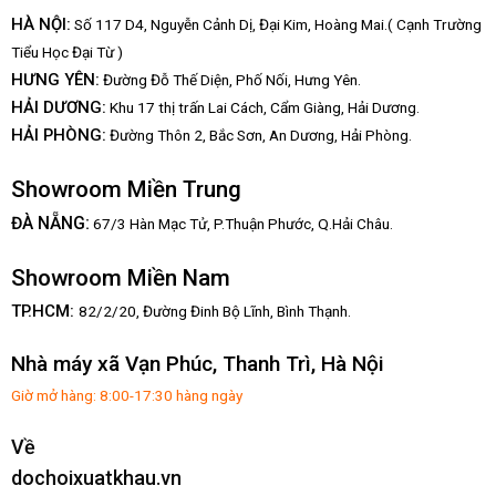
HÀ NỘI:
Số 117 D4, Nguyễn Cảnh Dị, Đại Kim, Hoàng Mai.( Cạnh Trường
Tiểu Học Đại Từ )
HƯNG YÊN:
Đường Đỗ Thế Diện, Phố Nối, Hưng Yên.
HẢI DƯƠNG:
Khu 17 thị trấn Lai Cách, Cẩm Giàng, Hải Dương.
HẢI PHÒNG:
Đường Thôn 2, Bắc Sơn, An Dương, Hải Phòng.
Showroom Miền Trung
:
ĐÀ NẴNG
67/3 Hàn Mạc Tử, P.Thuận Phước, Q.Hải Châu.
Showroom Miền Nam
TP.HCM:
82/2/20, Đường Đinh Bộ Lĩnh,
Bình Thạnh.
Nhà máy xã Vạn Phúc, Thanh Trì, Hà Nội
Giờ mở hàng: 8:00-17:30 hàng ngày
Về
dochoixuatkhau.vn