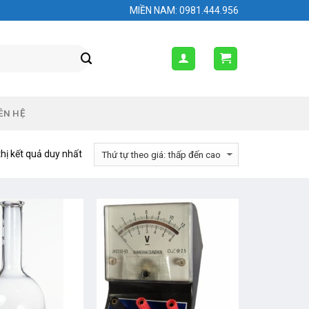
MIỀN NAM: 0981.444.956
ÊN HỆ
thị kết quả duy nhất