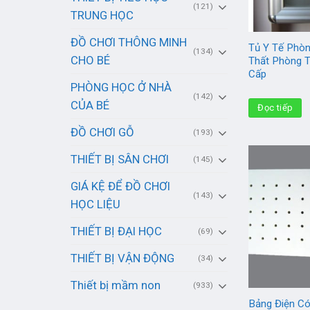
(121)
TRUNG HỌC
ĐỒ CHƠI THÔNG MINH
Tủ Y Tế Phò
(134)
CHO BÉ
Thất Phòng 
Cấp
PHÒNG HỌC Ở NHÀ
(142)
CỦA BÉ
Đọc tiếp
ĐỒ CHƠI GỖ
(193)
THIẾT BỊ SÂN CHƠI
(145)
GIÁ KỆ ĐỂ ĐỒ CHƠI
(143)
HỌC LIỆU
THIẾT BỊ ĐẠI HỌC
(69)
THIẾT BỊ VẬN ĐỘNG
(34)
Thiết bị mầm non
(933)
Bảng Điện C