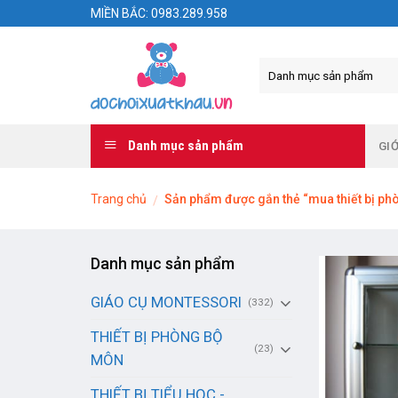
Skip
MIỀN BẮC: 0983.289.958
to
content
Danh mục sản phẩm
GIỚ
Trang chủ
Sản phẩm được gắn thẻ “mua thiết bị ph
/
Danh mục sản phẩm
GIÁO CỤ MONTESSORI
(332)
THIẾT BỊ PHÒNG BỘ
(23)
MÔN
THIẾT BỊ TIỂU HỌC -