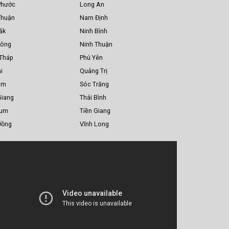
Phước
Long An
Thuận
Nam Định
ắk
Ninh Bình
Nông
Ninh Thuận
Tháp
Phú Yên
i
Quảng Trị
am
Sóc Trăng
Giang
Thái Bình
Tum
Tiền Giang
Đồng
Vĩnh Long