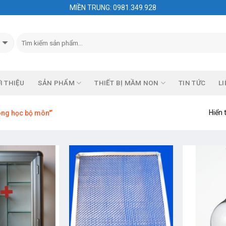
MIỀN TRUNG: 0981.349.928
I THIỆU
SẢN PHẨM
THIẾT BỊ MẦM NON
TIN TỨC
LI
Hiển 
òng học bộ môn'”