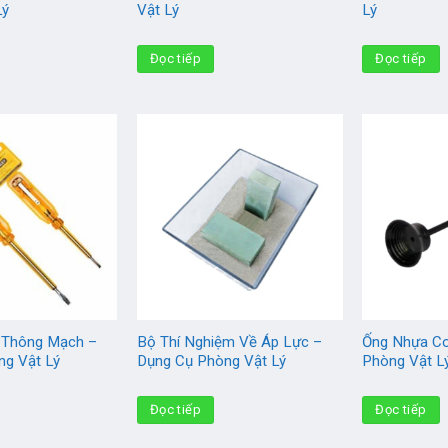
Lý
Vật Lý
Lý
Đọc tiếp
Đọc tiếp
n Thông Mạch –
Bộ Thí Nghiệm Về Áp Lực –
Ống Nhựa Co
ng Vật Lý
Dụng Cụ Phòng Vật Lý
Phòng Vật L
Đọc tiếp
Đọc tiếp