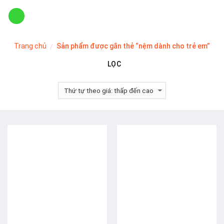
Skip
to
content
Trang chủ
Sản phẩm được gắn thẻ “nệm dành cho trẻ em”
/
LỌC