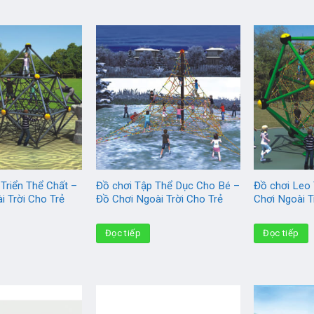
 Triển Thể Chất –
Đồ chơi Tập Thể Dục Cho Bé –
Đồ chơi Leo
i Trời Cho Trẻ
Đồ Chơi Ngoài Trời Cho Trẻ
Chơi Ngoài T
Đọc tiếp
Đọc tiếp