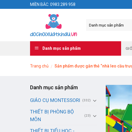
Skip
MIỀN BẮC: 0983.289.958
to
content
Danh mục sản phẩm
GIỚ
Trang chủ
Sản phẩm được gắn thẻ “nhà leo cầu trư
/
Danh mục sản phẩm
GIÁO CỤ MONTESSORI
(332)
THIẾT BỊ PHÒNG BỘ
(23)
MÔN
THIẾT BỊ TIỂU HỌC -