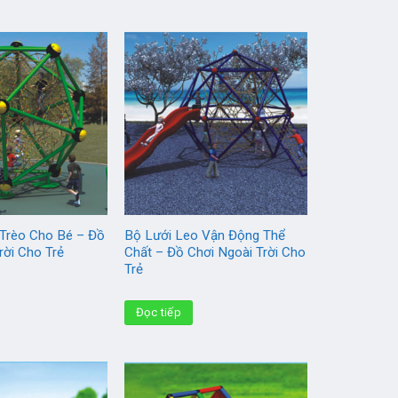
 Trèo Cho Bé – Đồ
Bộ Lưới Leo Vận Động Thể
rời Cho Trẻ
Chất – Đồ Chơi Ngoài Trời Cho
Trẻ
Đọc tiếp