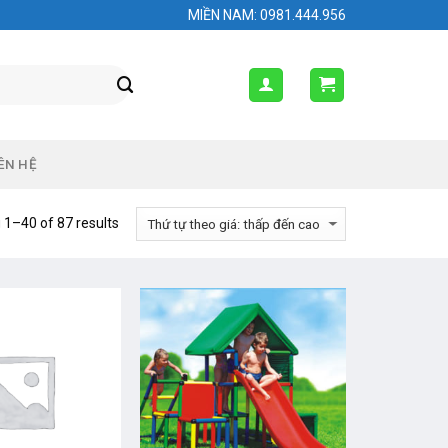
MIỀN NAM: 0981.444.956
ÊN HỆ
1–40 of 87 results