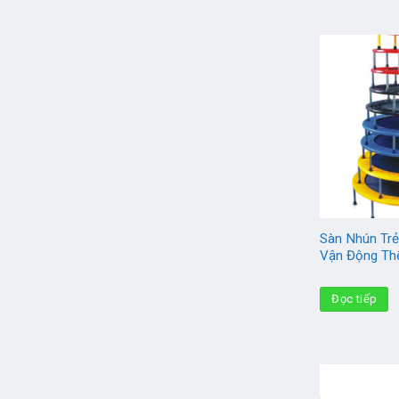
Sàn Nhún Trẻ
Vận Động Th
Đọc tiếp