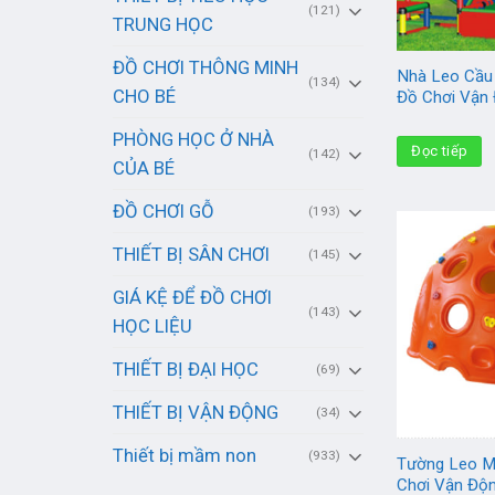
(121)
TRUNG HỌC
ĐỒ CHƠI THÔNG MINH
Nhà Leo Cầu
(134)
CHO BÉ
Đồ Chơi Vận
PHÒNG HỌC Ở NHÀ
Đọc tiếp
(142)
CỦA BÉ
ĐỒ CHƠI GỖ
(193)
THIẾT BỊ SÂN CHƠI
(145)
GIÁ KỆ ĐỂ ĐỒ CHƠI
(143)
HỌC LIỆU
THIẾT BỊ ĐẠI HỌC
(69)
THIẾT BỊ VẬN ĐỘNG
(34)
Thiết bị mầm non
(933)
Tường Leo 
Chơi Vận Độ