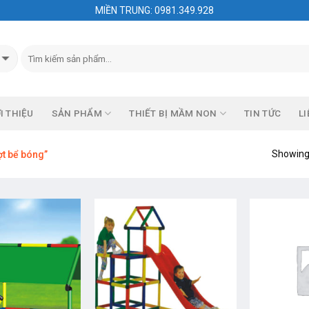
MIỀN TRUNG: 0981.349.928
I THIỆU
SẢN PHẨM
THIẾT BỊ MẦM NON
TIN TỨC
LI
Showing 
ợt bể bóng”