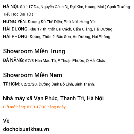
HÀ NỘI:
Số 117 D4, Nguyễn Cảnh Dị, Đại Kim, Hoàng Mai.( Cạnh Trường
Tiểu Học Đại Từ )
HƯNG YÊN:
Đường Đỗ Thế Diện, Phố Nối, Hưng Yên.
HẢI DƯƠNG:
Khu 17 thị trấn Lai Cách, Cẩm Giàng, Hải Dương.
HẢI PHÒNG:
Đường Thôn 2, Bắc Sơn, An Dương, Hải Phòng.
Showroom Miền Trung
:
ĐÀ NẴNG
67/3 Hàn Mạc Tử, P.Thuận Phước, Q.Hải Châu.
Showroom Miền Nam
TP.HCM:
82/2/20, Đường Đinh Bộ Lĩnh,
Bình Thạnh.
Nhà máy xã Vạn Phúc, Thanh Trì, Hà Nội
Giờ mở hàng: 8:00-17:30 hàng ngày
Về
dochoixuatkhau.vn