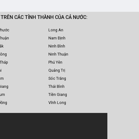
M TRÊN CÁC TỈNH THÀNH CỦA CẢ NƯỚC:
Phước
Long An
Thuận
Nam Định
ắk
Ninh Bình
Nông
Ninh Thuận
Tháp
Phú Yên
i
Quảng Trị
am
Sóc Trăng
Giang
Thái Bình
Tum
Tiền Giang
Đồng
Vĩnh Long