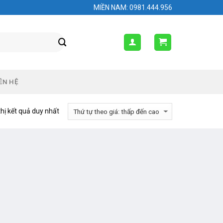
MIỀN NAM: 0981.444.956
ÊN HỆ
thị kết quả duy nhất