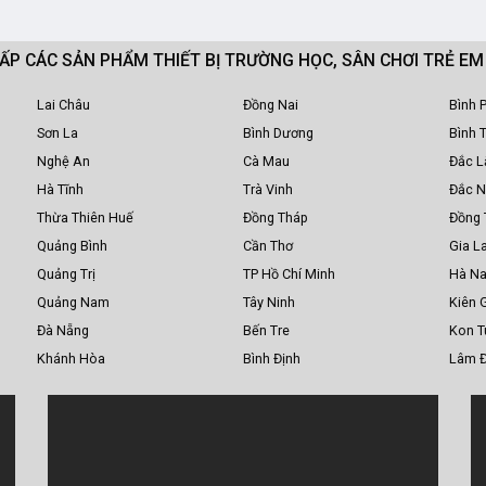
CẤP CÁC SẢN PHẨM THIẾT BỊ TRƯỜNG HỌC, SÂN CHƠI TRẺ E
Lai Châu
Đồng Nai
Bình 
Sơn La
Bình Dương
Bình 
Nghệ An
Cà Mau
Đắc L
Hà Tĩnh
Trà Vinh
Đắc 
Thừa Thiên Huế
Đồng Tháp
Đồng 
Quảng Bình
Cần Thơ
Gia La
Quảng Trị
TP Hồ Chí Minh
Hà N
Quảng Nam
Tây Ninh
Kiên 
Đà Nẵng
Bến Tre
Kon 
Khánh Hòa
Bình Định
Lâm 