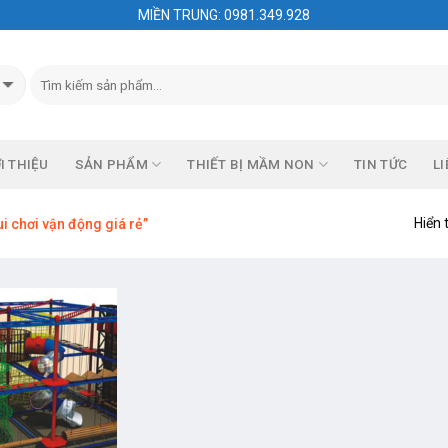
MIỀN TRUNG: 0981.349.928
I THIỆU
SẢN PHẨM
THIẾT BỊ MẦM NON
TIN TỨC
LI
Hiển 
i chơi vận động giá rẻ”