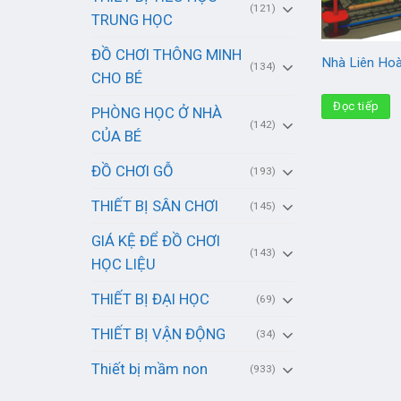
(121)
TRUNG HỌC
ĐỒ CHƠI THÔNG MINH
Nhà Liên Ho
(134)
CHO BÉ
Đọc tiếp
PHÒNG HỌC Ở NHÀ
(142)
CỦA BÉ
ĐỒ CHƠI GỖ
(193)
THIẾT BỊ SÂN CHƠI
(145)
GIÁ KỆ ĐỂ ĐỒ CHƠI
(143)
HỌC LIỆU
THIẾT BỊ ĐẠI HỌC
(69)
THIẾT BỊ VẬN ĐỘNG
(34)
Thiết bị mầm non
(933)