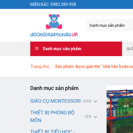
Skip
MIỀN BẮC: 0983.289.958
to
content
Danh mục sản phẩm
GIỚ
Trang chủ
Sản phẩm được gắn thẻ “nhà liên hoàn vu
/
Danh mục sản phẩm
GIÁO CỤ MONTESSORI
(332)
THIẾT BỊ PHÒNG BỘ
(23)
MÔN
THIẾT BỊ TIỂU HỌC -