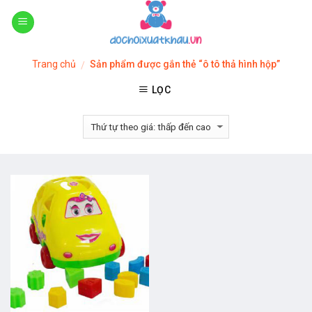
Skip
to
content
Trang chủ
Sản phẩm được gắn thẻ “ô tô thả hình hộp”
/
LỌC