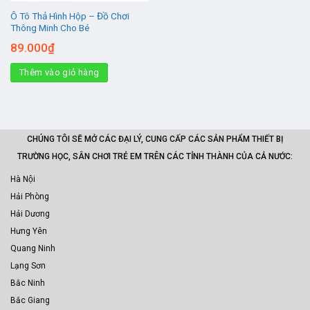
Ô Tô Thả Hình Hộp – Đồ Chơi
Thông Minh Cho Bé
89.000
₫
Thêm vào giỏ hàng
CHÚNG TÔI SẼ MỞ CÁC ĐẠI LÝ, CUNG CẤP CÁC SẢN PHẨM THIẾT BỊ
TRƯỜNG HỌC, SÂN CHƠI TRẺ EM TRÊN CÁC TỈNH THÀNH CỦA CẢ NƯỚC:
Hà Nội
Hải Phòng
Hải Dương
Hưng Yên
Quang Ninh
Lạng Sơn
Bắc Ninh
Bắc Giang