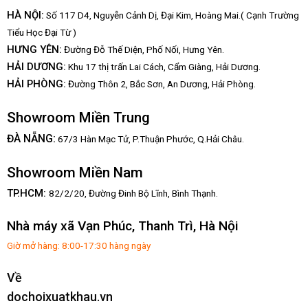
HÀ NỘI:
Số 117 D4, Nguyễn Cảnh Dị, Đại Kim, Hoàng Mai.( Cạnh Trường
Tiểu Học Đại Từ )
HƯNG YÊN:
Đường Đỗ Thế Diện, Phố Nối, Hưng Yên.
HẢI DƯƠNG:
Khu 17 thị trấn Lai Cách, Cẩm Giàng, Hải Dương.
HẢI PHÒNG:
Đường Thôn 2, Bắc Sơn, An Dương, Hải Phòng.
Showroom Miền Trung
:
ĐÀ NẴNG
67/3 Hàn Mạc Tử, P.Thuận Phước, Q.Hải Châu.
Showroom Miền Nam
TP.HCM:
82/2/20, Đường Đinh Bộ Lĩnh,
Bình Thạnh.
Nhà máy xã Vạn Phúc, Thanh Trì, Hà Nội
Giờ mở hàng: 8:00-17:30 hàng ngày
Về
dochoixuatkhau.vn