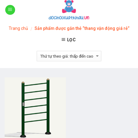
Skip
to
content
Trang chủ
Sản phẩm được gắn thẻ “thang vận động giá rẻ”
/
LỌC