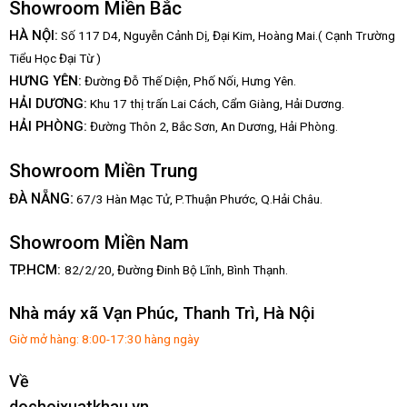
Showroom Miền Bắc
HÀ NỘI:
Số 117 D4, Nguyễn Cảnh Dị, Đại Kim, Hoàng Mai.( Cạnh Trường
Tiểu Học Đại Từ )
HƯNG YÊN:
Đường Đỗ Thế Diện, Phố Nối, Hưng Yên.
HẢI DƯƠNG:
Khu 17 thị trấn Lai Cách, Cẩm Giàng, Hải Dương.
HẢI PHÒNG:
Đường Thôn 2, Bắc Sơn, An Dương, Hải Phòng.
Showroom Miền Trung
:
ĐÀ NẴNG
67/3 Hàn Mạc Tử, P.Thuận Phước, Q.Hải Châu.
Showroom Miền Nam
TP.HCM:
82/2/20, Đường Đinh Bộ Lĩnh,
Bình Thạnh.
Nhà máy xã Vạn Phúc, Thanh Trì, Hà Nội
Giờ mở hàng: 8:00-17:30 hàng ngày
Về
dochoixuatkhau.vn