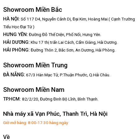
Showroom Miền Bắc
HÀ NỘI:
Số 117 D4, Nguyễn Cảnh Dị, Đại Kim, Hoàng Mai.( Cạnh Trường
Tiểu Học Đại Từ )
HƯNG YÊN:
Đường Đỗ Thế Diện, Phố Nối, Hưng Yên.
HẢI DƯƠNG:
Khu 17 thị trấn Lai Cách, Cẩm Giàng, Hải Dương.
HẢI PHÒNG:
Đường Thôn 2, Bắc Sơn, An Dương, Hải Phòng.
Showroom Miền Trung
:
ĐÀ NẴNG
67/3 Hàn Mạc Tử, P.Thuận Phước, Q.Hải Châu.
Showroom Miền Nam
TP.HCM:
82/2/20, Đường Đinh Bộ Lĩnh,
Bình Thạnh.
Nhà máy xã Vạn Phúc, Thanh Trì, Hà Nội
Giờ mở hàng: 8:00-17:30 hàng ngày
Về