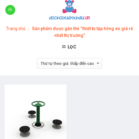
Skip
to
content
Trang chủ
Sản phẩm được gắn thẻ “thiết bị tập hông eo giá rẻ
/
nhất thị trường”
LỌC