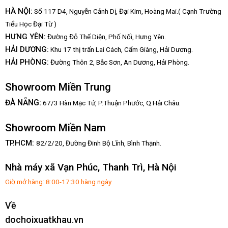
HÀ NỘI:
Số 117 D4, Nguyễn Cảnh Dị, Đại Kim, Hoàng Mai.( Cạnh Trường
Tiểu Học Đại Từ )
HƯNG YÊN:
Đường Đỗ Thế Diện, Phố Nối, Hưng Yên.
HẢI DƯƠNG:
Khu 17 thị trấn Lai Cách, Cẩm Giàng, Hải Dương.
HẢI PHÒNG:
Đường Thôn 2, Bắc Sơn, An Dương, Hải Phòng.
Showroom Miền Trung
:
ĐÀ NẴNG
67/3 Hàn Mạc Tử, P.Thuận Phước, Q.Hải Châu.
Showroom Miền Nam
TP.HCM:
82/2/20, Đường Đinh Bộ Lĩnh,
Bình Thạnh.
Nhà máy xã Vạn Phúc, Thanh Trì, Hà Nội
Giờ mở hàng: 8:00-17:30 hàng ngày
Về
dochoixuatkhau.vn