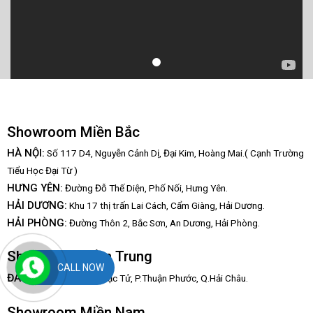
Showroom Miền Bắc
HÀ NỘI:
Số 117 D4, Nguyễn Cảnh Dị, Đại Kim, Hoàng Mai.( Cạnh Trường
Tiểu Học Đại Từ )
HƯNG YÊN:
Đường Đỗ Thế Diện, Phố Nối, Hưng Yên.
HẢI DƯƠNG:
Khu 17 thị trấn Lai Cách, Cẩm Giàng, Hải Dương.
HẢI PHÒNG:
Đường Thôn 2, Bắc Sơn, An Dương, Hải Phòng.
Showroom Miền Trung
CALL NOW
:
ĐÀ NẴNG
67/3 Hàn Mạc Tử, P.Thuận Phước, Q.Hải Châu.
Showroom Miền Nam