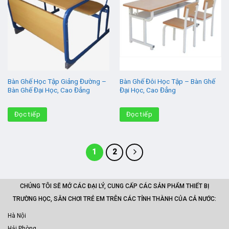
Bàn Ghế Học Tập Giảng Đường –
Bàn Ghế Đôi Học Tập – Bàn Ghế
Bàn Ghế Đại Học, Cao Đẳng
Đại Học, Cao Đẳng
Đọc tiếp
Đọc tiếp
1
2
CHÚNG TÔI SẼ MỞ CÁC ĐẠI LÝ, CUNG CẤP CÁC SẢN PHẨM THIẾT BỊ
TRƯỜNG HỌC, SÂN CHƠI TRẺ EM TRÊN CÁC TỈNH THÀNH CỦA CẢ NƯỚC:
Hà Nội
Hải Phòng