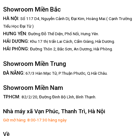
Showroom Miền Bắc
HÀ NỘI:
Số 117 D4, Nguyễn Cảnh Dị, Đại Kim, Hoàng Mai.( Cạnh Trường
Tiểu Học Đại Từ )
HƯNG YÊN:
Đường Đỗ Thế Diện, Phố Nối, Hưng Yên.
HẢI DƯƠNG:
Khu 17 thị trấn Lai Cách, Cẩm Giàng, Hải Dương.
HẢI PHÒNG:
Đường Thôn 2, Bắc Sơn, An Dương, Hải Phòng.
Showroom Miền Trung
:
ĐÀ NẴNG
67/3 Hàn Mạc Tử, P.Thuận Phước, Q.Hải Châu.
Showroom Miền Nam
TP.HCM:
82/2/20, Đường Đinh Bộ Lĩnh,
Bình Thạnh.
Nhà máy xã Vạn Phúc, Thanh Trì, Hà Nội
Giờ mở hàng: 8:00-17:30 hàng ngày
Về