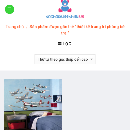
Skip
to
content
Trang chủ
Sản phẩm được gắn thẻ “thiết kế trang trí phòng bé
/
trai”
LỌC