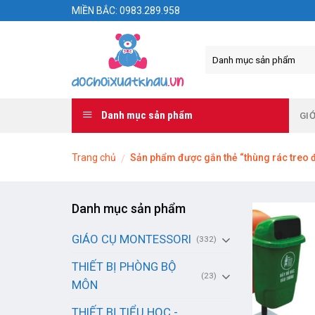
Skip
MIỀN BẮC: 0983.289.958
to
content
Danh mục sản phẩm
GIỚ
Trang chủ
Sản phẩm được gắn thẻ “thùng rác treo 
/
Danh mục sản phẩm
GIÁO CỤ MONTESSORI
(332)
THIẾT BỊ PHÒNG BỘ
(23)
MÔN
THIẾT BỊ TIỂU HỌC -