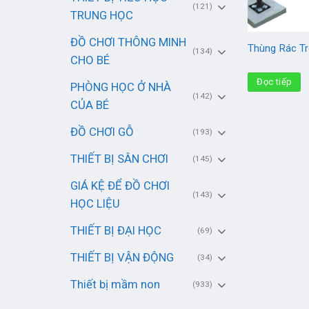
(121)
TRUNG HỌC
ĐỒ CHƠI THÔNG MINH
Thùng Rác Tr
(134)
CHO BÉ
Đọc tiếp
PHÒNG HỌC Ở NHÀ
(142)
CỦA BÉ
ĐỒ CHƠI GỖ
(193)
THIẾT BỊ SÂN CHƠI
(145)
GIÁ KỆ ĐỂ ĐỒ CHƠI
(143)
HỌC LIỆU
THIẾT BỊ ĐẠI HỌC
(69)
THIẾT BỊ VẬN ĐỘNG
(34)
Thiết bị mầm non
(933)