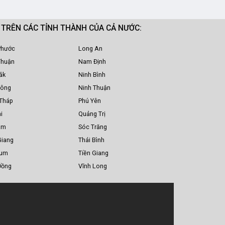
M TRÊN CÁC TỈNH THÀNH CỦA CẢ NƯỚC:
Phước
Long An
Thuận
Nam Định
ắk
Ninh Bình
Nông
Ninh Thuận
Tháp
Phú Yên
i
Quảng Trị
am
Sóc Trăng
Giang
Thái Bình
Tum
Tiền Giang
Đồng
Vĩnh Long