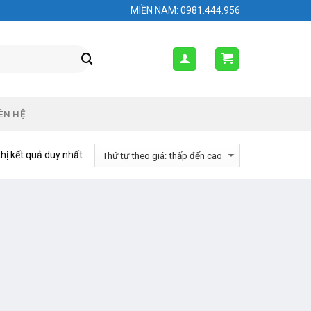
MIỀN NAM: 0981.444.956
ÊN HỆ
thị kết quả duy nhất