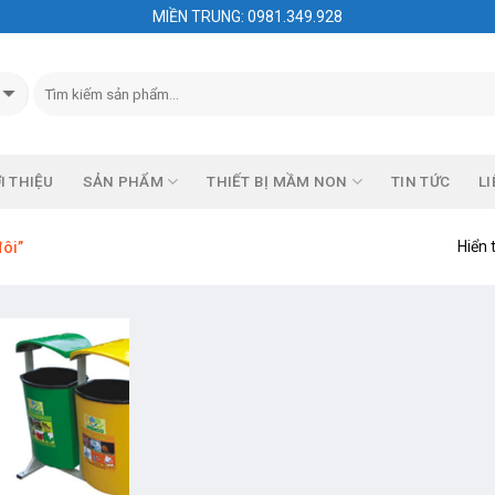
MIỀN TRUNG: 0981.349.928
I THIỆU
SẢN PHẨM
THIẾT BỊ MẦM NON
TIN TỨC
LI
Hiển 
đôi”