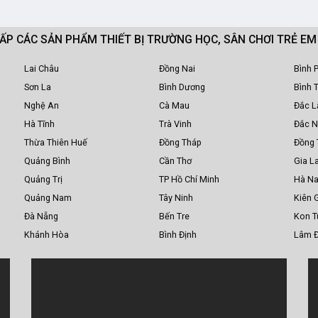
CẤP CÁC SẢN PHẨM THIẾT BỊ TRƯỜNG HỌC, SÂN CHƠI TRẺ E
Lai Châu
Đồng Nai
Bình 
Sơn La
Bình Dương
Bình 
Nghệ An
Cà Mau
Đắc L
Hà Tĩnh
Trà Vinh
Đắc 
Thừa Thiên Huế
Đồng Tháp
Đồng 
Quảng Bình
Cần Thơ
Gia La
Quảng Trị
TP Hồ Chí Minh
Hà N
Quảng Nam
Tây Ninh
Kiên 
Đà Nẵng
Bến Tre
Kon 
Khánh Hòa
Bình Định
Lâm 