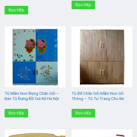
Đọc tiếp
Đọc tiếp
Tủ Mầm Non Đựng Chăn Gối –
Tủ Để Chăn Gối Mầm Non Gỗ
Bán Tủ Đựng Đồ Giá Rẻ Hà Nội
Thông – Tủ Tư Trang Cho Bé
Đọc tiếp
Đọc tiếp