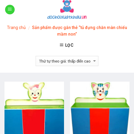
Skip
to
content
Trang chủ
Sản phẩm được gắn thẻ “tủ đựng chăn màn chiếu
/
mầm non”
LỌC