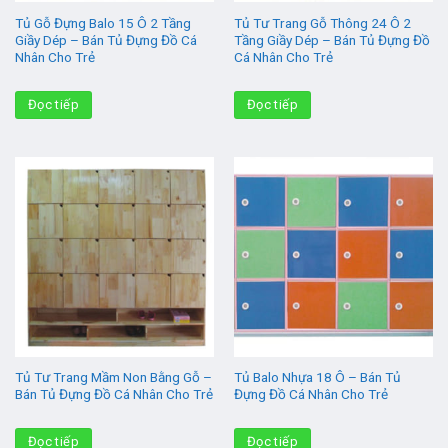
Tủ Gỗ Đựng Balo 15 Ô 2 Tầng
Tủ Tư Trang Gỗ Thông 24 Ô 2
Giầy Dép – Bán Tủ Đựng Đồ Cá
Tầng Giầy Dép – Bán Tủ Đựng Đồ
Nhân Cho Trẻ
Cá Nhân Cho Trẻ
Đọc tiếp
Đọc tiếp
Tủ Tư Trang Mầm Non Bằng Gỗ –
Tủ Balo Nhựa 18 Ô – Bán Tủ
Bán Tủ Đựng Đồ Cá Nhân Cho Trẻ
Đựng Đồ Cá Nhân Cho Trẻ
Đọc tiếp
Đọc tiếp