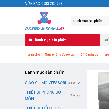
Skip
MIỀN BẮC: 0983.289.958
to
content
Danh mục sản phẩm
GIỚ
Trang chủ
Sản phẩm được gắn thẻ “tủ nấu cơm tr
/
Danh mục sản phẩm
GIÁO CỤ MONTESSORI
(332)
THIẾT BỊ PHÒNG BỘ
(23)
MÔN
THIẾT BỊ TIỂU HỌC -