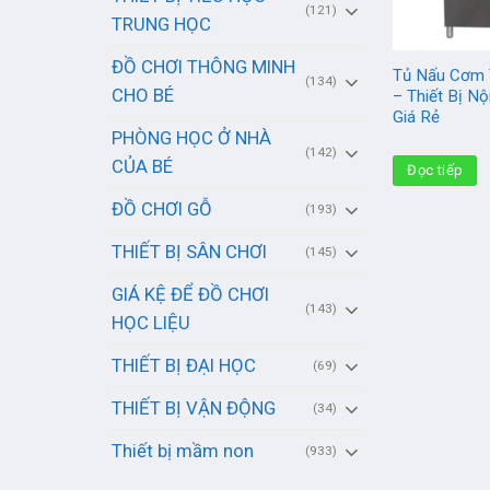
(121)
TRUNG HỌC
ĐỒ CHƠI THÔNG MINH
Tủ Nấu Cơm
(134)
CHO BÉ
– Thiết Bị N
Giá Rẻ
PHÒNG HỌC Ở NHÀ
(142)
CỦA BÉ
Đọc tiếp
ĐỒ CHƠI GỖ
(193)
THIẾT BỊ SÂN CHƠI
(145)
GIÁ KỆ ĐỂ ĐỒ CHƠI
(143)
HỌC LIỆU
THIẾT BỊ ĐẠI HỌC
(69)
THIẾT BỊ VẬN ĐỘNG
(34)
Thiết bị mầm non
(933)