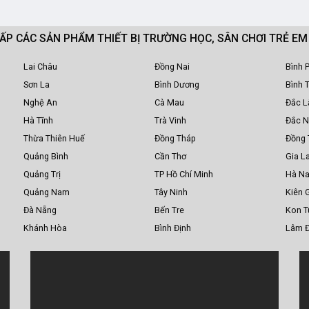
CẤP CÁC SẢN PHẨM THIẾT BỊ TRƯỜNG HỌC, SÂN CHƠI TRẺ E
Lai Châu
Đồng Nai
Bình 
Sơn La
Bình Dương
Bình 
Nghệ An
Cà Mau
Đắc L
Hà Tĩnh
Trà Vinh
Đắc 
Thừa Thiên Huế
Đồng Tháp
Đồng 
Quảng Bình
Cần Thơ
Gia La
Quảng Trị
TP Hồ Chí Minh
Hà N
Quảng Nam
Tây Ninh
Kiên 
Đà Nẵng
Bến Tre
Kon 
Khánh Hòa
Bình Định
Lâm 