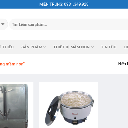
MIỀN TRUNG: 0981.349.928
I THIỆU
SẢN PHẨM
THIẾT BỊ MẦM NON
TIN TỨC
LI
Hiển 
ường mầm non”