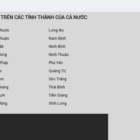
M TRÊN CÁC TỈNH THÀNH CỦA CẢ NƯỚC:
Phước
Long An
Thuận
Nam Định
ắk
Ninh Bình
Nông
Ninh Thuận
Tháp
Phú Yên
i
Quảng Trị
am
Sóc Trăng
Giang
Thái Bình
Tum
Tiền Giang
Đồng
Vĩnh Long