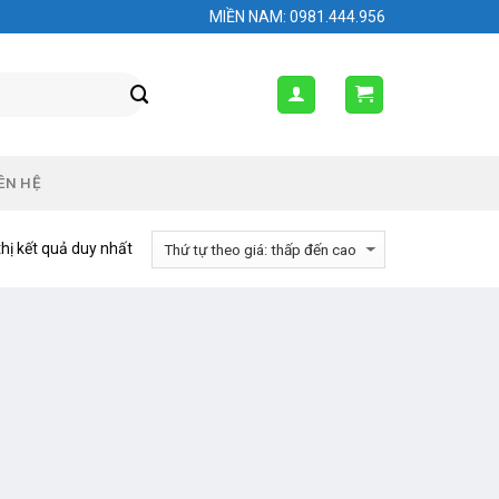
MIỀN NAM: 0981.444.956
ÊN HỆ
thị kết quả duy nhất