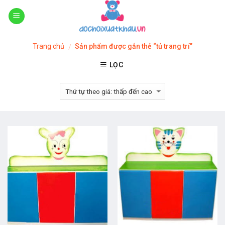
Skip
to
content
Trang chủ
Sản phẩm được gắn thẻ “tủ trang trí”
/
LỌC