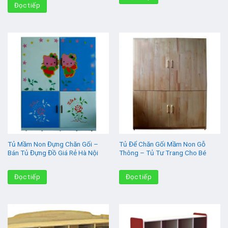
Đọc tiếp
Tủ Mầm Non Đựng Chăn Gối –
Tủ Để Chăn Gối Mầm Non Gỗ
Bán Tủ Đựng Đồ Giá Rẻ Hà Nội
Thông – Tủ Tư Trang Cho Bé
Đọc tiếp
Đọc tiếp