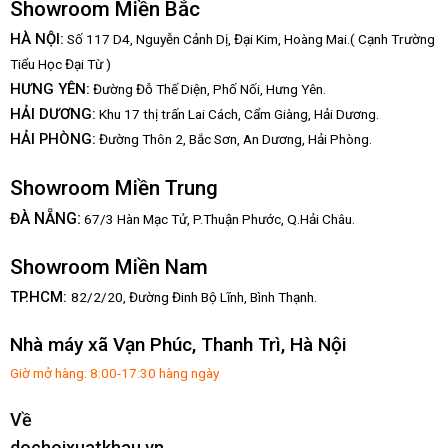
Showroom Miền Bắc
HÀ NỘI:
Số 117 D4, Nguyễn Cảnh Dị, Đại Kim, Hoàng Mai.( Cạnh Trường
Tiểu Học Đại Từ )
HƯNG YÊN:
Đường Đỗ Thế Diện, Phố Nối, Hưng Yên.
HẢI DƯƠNG:
Khu 17 thị trấn Lai Cách, Cẩm Giàng, Hải Dương.
HẢI PHÒNG:
Đường Thôn 2, Bắc Sơn, An Dương, Hải Phòng.
Showroom Miền Trung
:
ĐÀ NẴNG
67/3 Hàn Mạc Tử, P.Thuận Phước, Q.Hải Châu.
Showroom Miền Nam
TP.HCM:
82/2/20, Đường Đinh Bộ Lĩnh,
Bình Thạnh.
Nhà máy xã Vạn Phúc, Thanh Trì, Hà Nội
Giờ mở hàng: 8:00-17:30 hàng ngày
Về
dochoixuatkhau.vn