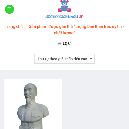
Skip
to
content
Trang chủ
Sản phẩm được gắn thẻ “tượng bán thân Bác uy tín -
/
chất lượng”
LỌC