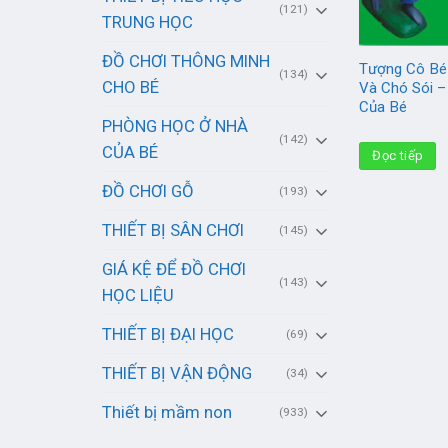
(121)
TRUNG HỌC
ĐỒ CHƠI THÔNG MINH
Tượng Cô Bé
(134)
CHO BÉ
Và Chó Sói –
Của Bé
PHÒNG HỌC Ở NHÀ
(142)
CỦA BÉ
Đọc tiếp
ĐỒ CHƠI GỖ
(193)
THIẾT BỊ SÂN CHƠI
(145)
GIÁ KỆ ĐỂ ĐỒ CHƠI
(143)
HỌC LIỆU
THIẾT BỊ ĐẠI HỌC
(69)
THIẾT BỊ VẬN ĐỘNG
(34)
Thiết bị mầm non
(933)