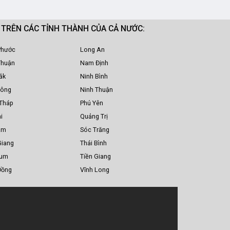
M TRÊN CÁC TỈNH THÀNH CỦA CẢ NƯỚC:
Phước
Long An
Thuận
Nam Định
ắk
Ninh Bình
Nông
Ninh Thuận
Tháp
Phú Yên
i
Quảng Trị
am
Sóc Trăng
Giang
Thái Bình
Tum
Tiền Giang
Đồng
Vĩnh Long