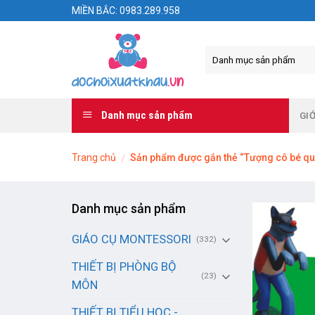
Skip
MIỀN BẮC: 0983.289.958
to
content
Danh mục sản phẩm
GIỚ
Trang chủ
Sản phẩm được gắn thẻ “Tượng cô bé qu
/
Danh mục sản phẩm
GIÁO CỤ MONTESSORI
(332)
THIẾT BỊ PHÒNG BỘ
(23)
MÔN
THIẾT BỊ TIỂU HỌC -