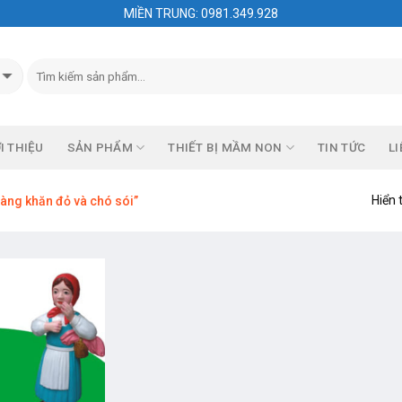
MIỀN TRUNG: 0981.349.928
I THIỆU
SẢN PHẨM
THIẾT BỊ MẦM NON
TIN TỨC
LI
Hiển 
àng khăn đỏ và chó sói”