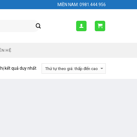
MIỀN NAM: 0981.444.956
ÊN HỆ
thị kết quả duy nhất