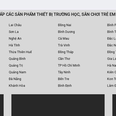
CẤP CÁC SẢN PHẨM THIẾT BỊ TRƯỜNG HỌC, SÂN CHƠI TRẺ E
Lai Châu
Đồng Nai
Bình 
Sơn La
Bình Dương
Bình 
Nghệ An
Cà Mau
Đắc L
Hà Tĩnh
Trà Vinh
Đắc 
Thừa Thiên Huế
Đồng Tháp
Đồng 
Quảng Bình
Cần Thơ
Gia La
Quảng Trị
TP Hồ Chí Minh
Hà N
Quảng Nam
Tây Ninh
Kiên 
Đà Nẵng
Bến Tre
Kon 
Khánh Hòa
Bình Định
Lâm 