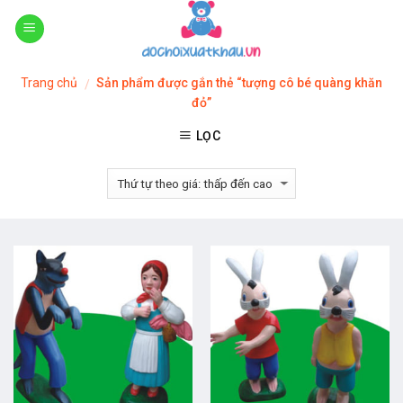
Skip
to
content
Trang chủ
Sản phẩm được gắn thẻ “tượng cô bé quàng khăn
/
đỏ”
LỌC