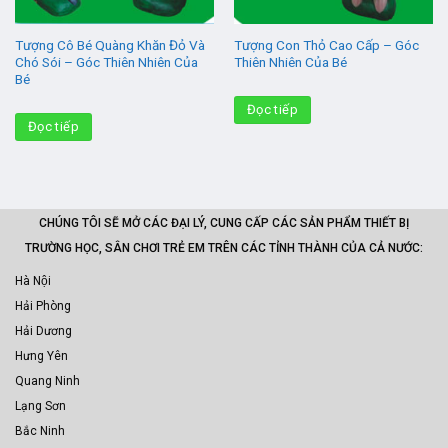
Tượng Cô Bé Quàng Khăn Đỏ Và
Tượng Con Thỏ Cao Cấp – Góc
Chó Sói – Góc Thiên Nhiên Của
Thiên Nhiên Của Bé
Bé
Đọc tiếp
Đọc tiếp
CHÚNG TÔI SẼ MỞ CÁC ĐẠI LÝ, CUNG CẤP CÁC SẢN PHẨM THIẾT BỊ
TRƯỜNG HỌC, SÂN CHƠI TRẺ EM TRÊN CÁC TỈNH THÀNH CỦA CẢ NƯỚC:
Hà Nội
Hải Phòng
Hải Dương
Hưng Yên
Quang Ninh
Lạng Sơn
Bắc Ninh