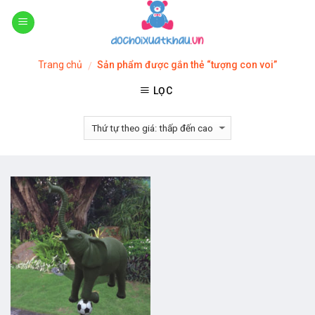
Skip
to
content
Trang chủ
Sản phẩm được gắn thẻ “tượng con voi”
/
LỌC