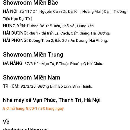
Showroom Miền Bắc
HÀ NỘI:
Số 117 D4, Nguyễn Cảnh Dị, Đại Kim, Hoàng Mai.( Cạnh Trường
Tiểu Học Đại Từ )
HƯNG YÊN:
Đường Đỗ Thế Diện, Phố Nối, Hưng Yên.
HẢI DƯƠNG:
Khu 17 thị trấn Lai Cách, Cẩm Giàng, Hải Dương.
HẢI PHÒNG:
Đường Thôn 2, Bắc Sơn, An Dương, Hải Phòng.
Showroom Miền Trung
:
ĐÀ NẴNG
67/3 Hàn Mạc Tử, P.Thuận Phước, Q.Hải Châu.
Showroom Miền Nam
TP.HCM:
82/2/20, Đường Đinh Bộ Lĩnh,
Bình Thạnh.
Nhà máy xã Vạn Phúc, Thanh Trì, Hà Nội
Giờ mở hàng: 8:00-17:30 hàng ngày
Về
dochoixuatkhau.vn