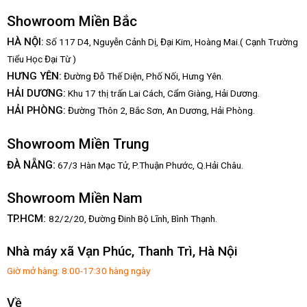
Showroom Miền Bắc
HÀ NỘI:
Số 117 D4, Nguyễn Cảnh Dị, Đại Kim, Hoàng Mai.( Cạnh Trường
Tiểu Học Đại Từ )
HƯNG YÊN:
Đường Đỗ Thế Diện, Phố Nối, Hưng Yên.
HẢI DƯƠNG:
Khu 17 thị trấn Lai Cách, Cẩm Giàng, Hải Dương.
HẢI PHÒNG:
Đường Thôn 2, Bắc Sơn, An Dương, Hải Phòng.
Showroom Miền Trung
:
ĐÀ NẴNG
67/3 Hàn Mạc Tử, P.Thuận Phước, Q.Hải Châu.
Showroom Miền Nam
TP.HCM:
82/2/20, Đường Đinh Bộ Lĩnh,
Bình Thạnh.
Nhà máy xã Vạn Phúc, Thanh Trì, Hà Nội
Giờ mở hàng: 8:00-17:30 hàng ngày
Về