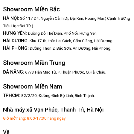
Showroom Miền Bắc
HÀ NỘI:
Số 117 D4, Nguyễn Cảnh Dị, Đại Kim, Hoàng Mai.( Cạnh Trường
Tiểu Học Đại Từ )
HƯNG YÊN:
Đường Đỗ Thế Diện, Phố Nối, Hưng Yên.
HẢI DƯƠNG:
Khu 17 thị trấn Lai Cách, Cẩm Giàng, Hải Dương.
HẢI PHÒNG:
Đường Thôn 2, Bắc Sơn, An Dương, Hải Phòng.
Showroom Miền Trung
:
ĐÀ NẴNG
67/3 Hàn Mạc Tử, P.Thuận Phước, Q.Hải Châu.
Showroom Miền Nam
TP.HCM:
82/2/20, Đường Đinh Bộ Lĩnh,
Bình Thạnh.
Nhà máy xã Vạn Phúc, Thanh Trì, Hà Nội
Giờ mở hàng: 8:00-17:30 hàng ngày
Về