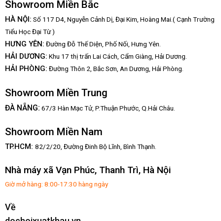
Showroom Miền Bắc
HÀ NỘI:
Số 117 D4, Nguyễn Cảnh Dị, Đại Kim, Hoàng Mai.( Cạnh Trường
Tiểu Học Đại Từ )
HƯNG YÊN:
Đường Đỗ Thế Diện, Phố Nối, Hưng Yên.
HẢI DƯƠNG:
Khu 17 thị trấn Lai Cách, Cẩm Giàng, Hải Dương.
HẢI PHÒNG:
Đường Thôn 2, Bắc Sơn, An Dương, Hải Phòng.
Showroom Miền Trung
:
ĐÀ NẴNG
67/3 Hàn Mạc Tử, P.Thuận Phước, Q.Hải Châu.
Showroom Miền Nam
TP.HCM:
82/2/20, Đường Đinh Bộ Lĩnh,
Bình Thạnh.
Nhà máy xã Vạn Phúc, Thanh Trì, Hà Nội
Giờ mở hàng: 8:00-17:30 hàng ngày
Về
dochoixuatkhau.vn