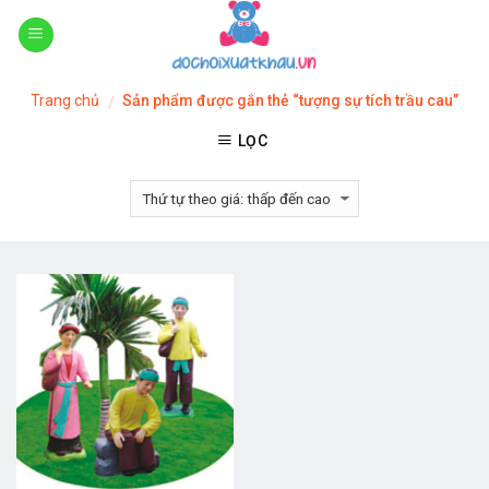
Skip
to
content
Trang chủ
Sản phẩm được gắn thẻ “tượng sự tích trầu cau”
/
LỌC