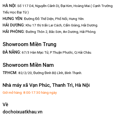
HÀ NỘI:
Số 117 D4, Nguyễn Cảnh Dị, Đại Kim, Hoàng Mai.( Cạnh Trường
Tiểu Học Đại Từ )
HƯNG YÊN:
Đường Đỗ Thế Diện, Phố Nối, Hưng Yên.
HẢI DƯƠNG:
Khu 17 thị trấn Lai Cách, Cẩm Giàng, Hải Dương.
HẢI PHÒNG:
Đường Thôn 2, Bắc Sơn, An Dương, Hải Phòng.
Showroom Miền Trung
:
ĐÀ NẴNG
67/3 Hàn Mạc Tử, P.Thuận Phước, Q.Hải Châu.
Showroom Miền Nam
TP.HCM:
82/2/20, Đường Đinh Bộ Lĩnh,
Bình Thạnh.
Nhà máy xã Vạn Phúc, Thanh Trì, Hà Nội
Giờ mở hàng: 8:00-17:30 hàng ngày
Về
dochoixuatkhau.vn