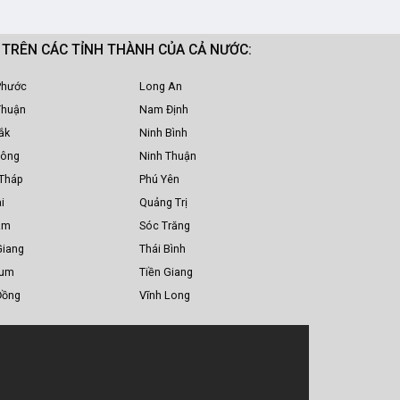
M TRÊN CÁC TỈNH THÀNH CỦA CẢ NƯỚC:
Phước
Long An
Thuận
Nam Định
ắk
Ninh Bình
Nông
Ninh Thuận
Tháp
Phú Yên
i
Quảng Trị
am
Sóc Trăng
Giang
Thái Bình
Tum
Tiền Giang
Đồng
Vĩnh Long