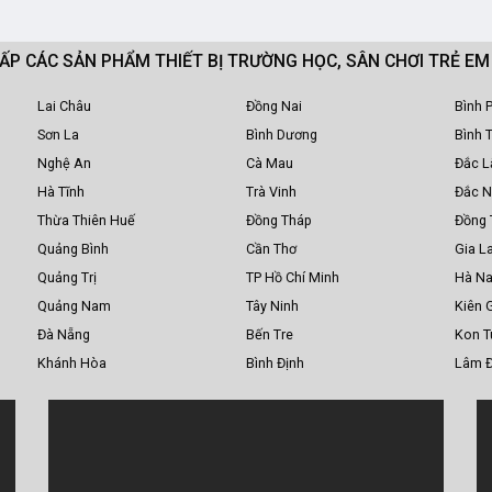
CẤP CÁC SẢN PHẨM THIẾT BỊ TRƯỜNG HỌC, SÂN CHƠI TRẺ E
Lai Châu
Đồng Nai
Bình 
Sơn La
Bình Dương
Bình 
Nghệ An
Cà Mau
Đắc L
Hà Tĩnh
Trà Vinh
Đắc 
Thừa Thiên Huế
Đồng Tháp
Đồng 
Quảng Bình
Cần Thơ
Gia La
Quảng Trị
TP Hồ Chí Minh
Hà N
Quảng Nam
Tây Ninh
Kiên 
Đà Nẵng
Bến Tre
Kon 
Khánh Hòa
Bình Định
Lâm 