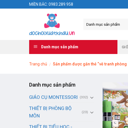
Skip
MIỀN BẮC: 0983.289.958
to
content
Danh mục sản phẩm
GIỚ
Trang chủ
Sản phẩm được gắn thẻ “vẽ tranh phòng 
/
Danh mục sản phẩm
GIÁO CỤ MONTESSORI
(332)
THIẾT BỊ PHÒNG BỘ
(23)
MÔN
THIẾT BỊ TIỂU HỌC -