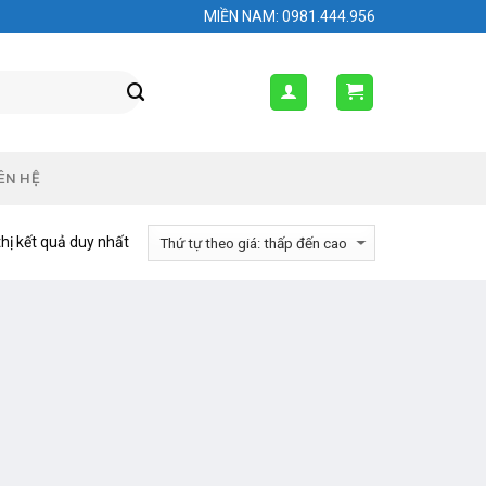
MIỀN NAM: 0981.444.956
ÊN HỆ
thị kết quả duy nhất