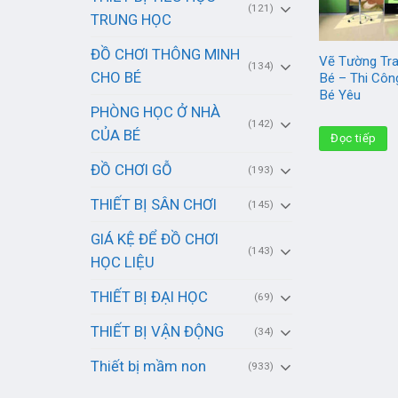
(121)
TRUNG HỌC
ĐỒ CHƠI THÔNG MINH
Vẽ Tường Tra
(134)
CHO BÉ
Bé – Thi Côn
Bé Yêu
PHÒNG HỌC Ở NHÀ
(142)
CỦA BÉ
Đọc tiếp
ĐỒ CHƠI GỖ
(193)
THIẾT BỊ SÂN CHƠI
(145)
GIÁ KỆ ĐỂ ĐỒ CHƠI
(143)
HỌC LIỆU
THIẾT BỊ ĐẠI HỌC
(69)
THIẾT BỊ VẬN ĐỘNG
(34)
Thiết bị mầm non
(933)