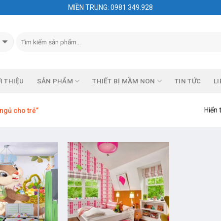
MIỀN TRUNG: 0981.349.928
I THIỆU
SẢN PHẨM
THIẾT BỊ MẦM NON
TIN TỨC
LI
Hiển 
ngủ cho trẻ”