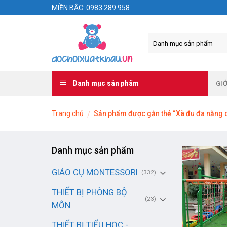
Skip
MIỀN BẮC: 0983.289.958
to
content
Danh mục sản phẩm
GIỚ
Trang chủ
Sản phẩm được gắn thẻ “Xà đu đa năng c
/
Danh mục sản phẩm
GIÁO CỤ MONTESSORI
(332)
THIẾT BỊ PHÒNG BỘ
(23)
MÔN
THIẾT BỊ TIỂU HỌC -