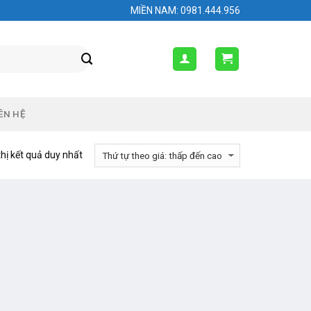
MIỀN NAM: 0981.444.956
ÊN HỆ
thị kết quả duy nhất