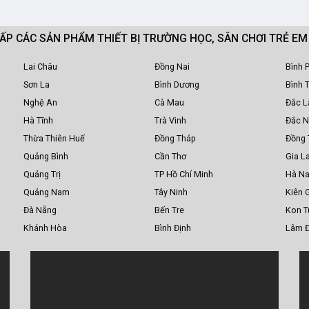
CẤP CÁC SẢN PHẨM THIẾT BỊ TRƯỜNG HỌC, SÂN CHƠI TRẺ E
Lai Châu
Đồng Nai
Bình 
Sơn La
Bình Dương
Bình 
Nghệ An
Cà Mau
Đắc L
Hà Tĩnh
Trà Vinh
Đắc 
Thừa Thiên Huế
Đồng Tháp
Đồng 
Quảng Bình
Cần Thơ
Gia La
Quảng Trị
TP Hồ Chí Minh
Hà N
Quảng Nam
Tây Ninh
Kiên 
Đà Nẵng
Bến Tre
Kon 
Khánh Hòa
Bình Định
Lâm 