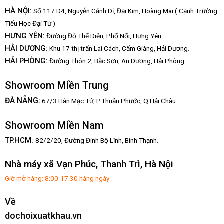
HÀ NỘI:
Số 117 D4, Nguyễn Cảnh Dị, Đại Kim, Hoàng Mai.( Cạnh Trường
Tiểu Học Đại Từ )
HƯNG YÊN:
Đường Đỗ Thế Diện, Phố Nối, Hưng Yên.
HẢI DƯƠNG:
Khu 17 thị trấn Lai Cách, Cẩm Giàng, Hải Dương.
HẢI PHÒNG:
Đường Thôn 2, Bắc Sơn, An Dương, Hải Phòng.
Showroom Miền Trung
:
ĐÀ NẴNG
67/3 Hàn Mạc Tử, P.Thuận Phước, Q.Hải Châu.
Showroom Miền Nam
TP.HCM:
82/2/20, Đường Đinh Bộ Lĩnh,
Bình Thạnh.
Nhà máy xã Vạn Phúc, Thanh Trì, Hà Nội
Giờ mở hàng: 8:00-17:30 hàng ngày
Về
dochoixuatkhau.vn