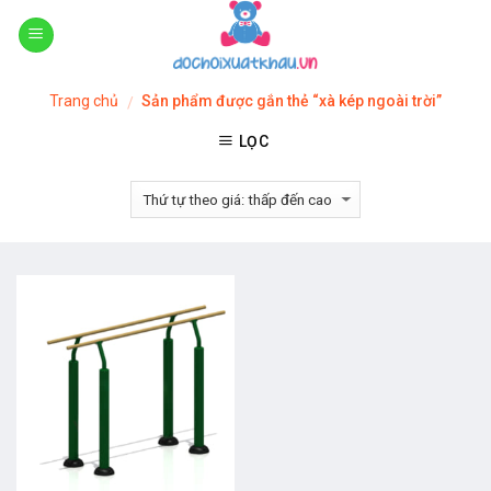
Skip
to
content
Trang chủ
Sản phẩm được gắn thẻ “xà kép ngoài trời”
/
LỌC