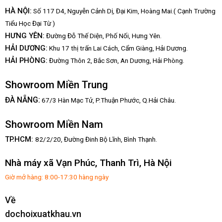
HÀ NỘI:
Số 117 D4, Nguyễn Cảnh Dị, Đại Kim, Hoàng Mai.( Cạnh Trường
Tiểu Học Đại Từ )
HƯNG YÊN:
Đường Đỗ Thế Diện, Phố Nối, Hưng Yên.
HẢI DƯƠNG:
Khu 17 thị trấn Lai Cách, Cẩm Giàng, Hải Dương.
HẢI PHÒNG:
Đường Thôn 2, Bắc Sơn, An Dương, Hải Phòng.
Showroom Miền Trung
:
ĐÀ NẴNG
67/3 Hàn Mạc Tử, P.Thuận Phước, Q.Hải Châu.
Showroom Miền Nam
TP.HCM:
82/2/20, Đường Đinh Bộ Lĩnh,
Bình Thạnh.
Nhà máy xã Vạn Phúc, Thanh Trì, Hà Nội
Giờ mở hàng: 8:00-17:30 hàng ngày
Về
dochoixuatkhau.vn