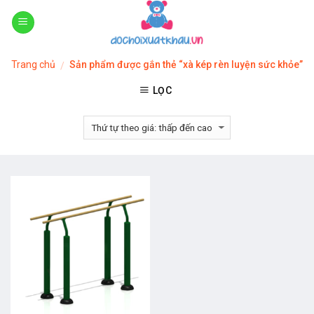
Skip
to
content
Trang chủ
Sản phẩm được gắn thẻ “xà kép rèn luyện sức khỏe”
/
LỌC