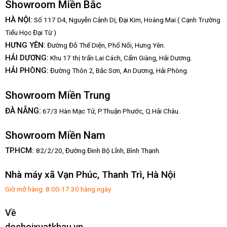
Showroom Miền Bắc
HÀ NỘI:
Số 117 D4, Nguyễn Cảnh Dị, Đại Kim, Hoàng Mai.( Cạnh Trường
Tiểu Học Đại Từ )
HƯNG YÊN:
Đường Đỗ Thế Diện, Phố Nối, Hưng Yên.
HẢI DƯƠNG:
Khu 17 thị trấn Lai Cách, Cẩm Giàng, Hải Dương.
HẢI PHÒNG:
Đường Thôn 2, Bắc Sơn, An Dương, Hải Phòng.
Showroom Miền Trung
:
ĐÀ NẴNG
67/3 Hàn Mạc Tử, P.Thuận Phước, Q.Hải Châu.
Showroom Miền Nam
TP.HCM:
82/2/20, Đường Đinh Bộ Lĩnh,
Bình Thạnh.
Nhà máy xã Vạn Phúc, Thanh Trì, Hà Nội
Giờ mở hàng: 8:00-17:30 hàng ngày
Về
dochoixuatkhau.vn