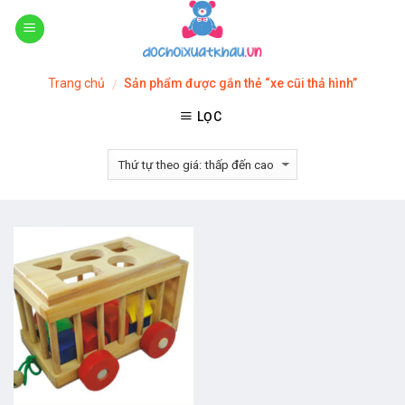
Skip
to
content
Trang chủ
Sản phẩm được gắn thẻ “xe cũi thả hình”
/
LỌC